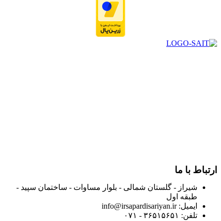
در سال ۱۳۸۳ با نام گروه ایران پخش فعالیت خود را در زمینه تامین
و توزیع کالاهای بهداشتی درمانی و ساپورت های ارتوپدی مابین
داروخانه هاو فروشگاه‌های کالای پزشکی سطح شهر شیراز آغاز و
در سالهای بعد محدوده فعالیت خود را به اکثر شهرهای استان
فارس گسترده کرد.
از ابتدای سال ۱۴۰۰ جهت ارائه خدمات و فروش محصولات خود به
مصرف کنندگان ارجمند بصورت غیرحضوری اقدام به راه اندازی
فروشگاه اینترنتی خود کرده و با امید به ارائه هرچه بهتر خدمات خود
و جلب رضایت بیش از پیش به هموطنان عزیز از این طریق اقدام
نموده است.
ارتباط با ما
شیراز - گلستان شمالی - بلوار مساوات - ساختمان سپید -
طبقه اول
ایمیل: info@irsapardisariyan.ir
تلفن: ۳۶۵۱۵۶۵۱ - ۰۷۱