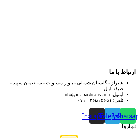
در سال ۱۳۸۳ با نام گروه ایران پخش فعالیت خود را در زمینه تامین
و توزیع کالاهای بهداشتی درمانی و ساپورت های ارتوپدی مابین
داروخانه هاو فروشگاه‌های کالای پزشکی سطح شهر شیراز آغاز و
در سالهای بعد محدوده فعالیت خود را به اکثر شهرهای استان
فارس گسترده کرد.
از ابتدای سال ۱۴۰۰ جهت ارائه خدمات و فروش محصولات خود به
مصرف کنندگان ارجمند بصورت غیرحضوری اقدام به راه اندازی
فروشگاه اینترنتی خود کرده و با امید به ارائه هرچه بهتر خدمات خود
و جلب رضایت بیش از پیش به هموطنان عزیز از این طریق اقدام
نموده است.
ارتباط با ما
شیراز - گلستان شمالی - بلوار مساوات - ساختمان سپید -
طبقه اول
ایمیل: info@irsapardisariyan.ir
تلفن: ۳۶۵۱۵۶۵۱ - ۰۷۱
Instagram
Telegram
Whatsa
نمادها