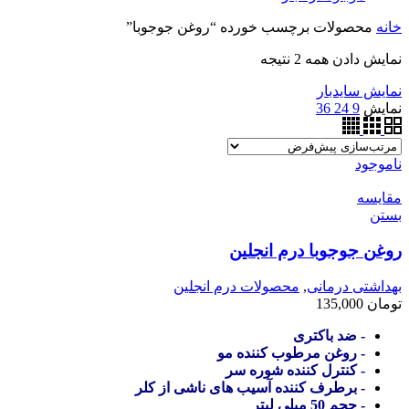
خانه
محصولات برچسب خورده “روغن جوجوبا”
نمایش دادن همه 2 نتیجه
نمایش سایدبار
نمایش
9
24
36
ناموجود
مقایسه
بستن
روغن جوجوبا درم انجلین
بهداشتی درمانی
,
محصولات درم انجلین
تومان
135,000
- ضد باکتری
- روغن مرطوب کننده مو
- کنترل کننده شوره سر
- برطرف کننده آسیب های ناشی از کلر
- حجم 50 میلی لیتر