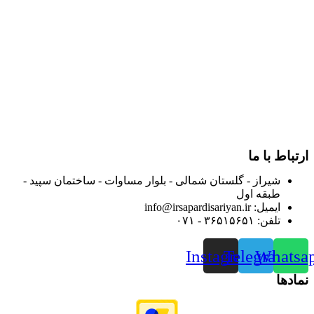
در سال ۱۳۸۳ با نام گروه ایران پخش فعالیت خود را در زمینه تامین
و توزیع کالاهای بهداشتی درمانی و ساپورت های ارتوپدی مابین
داروخانه هاو فروشگاه‌های کالای پزشکی سطح شهر شیراز آغاز و
در سالهای بعد محدوده فعالیت خود را به اکثر شهرهای استان
فارس گسترده کرد.
از ابتدای سال ۱۴۰۰ جهت ارائه خدمات و فروش محصولات خود به
مصرف کنندگان ارجمند بصورت غیرحضوری اقدام به راه اندازی
فروشگاه اینترنتی خود کرده و با امید به ارائه هرچه بهتر خدمات خود
و جلب رضایت بیش از پیش به هموطنان عزیز از این طریق اقدام
نموده است.
ارتباط با ما
شیراز - گلستان شمالی - بلوار مساوات - ساختمان سپید -
طبقه اول
ایمیل: info@irsapardisariyan.ir
تلفن: ۳۶۵۱۵۶۵۱ - ۰۷۱
Instagram
Telegram
Whatsa
نمادها