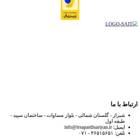
در سال ۱۳۸۳ با نام گروه ایران پخش فعالیت خود را در زمینه تامین
و توزیع کالاهای بهداشتی درمانی و ساپورت های ارتوپدی مابین
داروخانه هاو فروشگاه‌های کالای پزشکی سطح شهر شیراز آغاز و
در سالهای بعد محدوده فعالیت خود را به اکثر شهرهای استان
فارس گسترده کرد.
از ابتدای سال ۱۴۰۰ جهت ارائه خدمات و فروش محصولات خود به
مصرف کنندگان ارجمند بصورت غیرحضوری اقدام به راه اندازی
فروشگاه اینترنتی خود کرده و با امید به ارائه هرچه بهتر خدمات خود
و جلب رضایت بیش از پیش به هموطنان عزیز از این طریق اقدام
نموده است.
ارتباط با ما
شیراز - گلستان شمالی - بلوار مساوات - ساختمان سپید -
طبقه اول
ایمیل: info@irsapardisariyan.ir
تلفن: ۳۶۵۱۵۶۵۱ - ۰۷۱