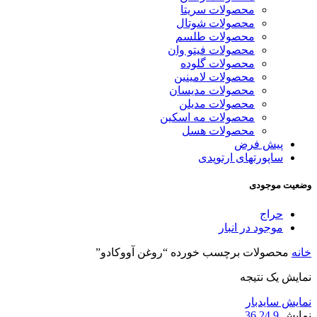
محصولات سریتا
محصولات شوتال
محصولات طلسم
محصولات فیتو وان
محصولات گلوده
محصولات لامینین
محصولات مدیسان
محصولات مدیلن
محصولات مه اسکین
محصولات هسل
پیش فرض
ساپورتهای ارتوپدی
وضعیت موجودی
حراج
موجود در انبار
خانه
محصولات برچسب خورده “روغن آووکادو”
نمایش یک نتیجه
نمایش سایدبار
نمایش
9
24
36