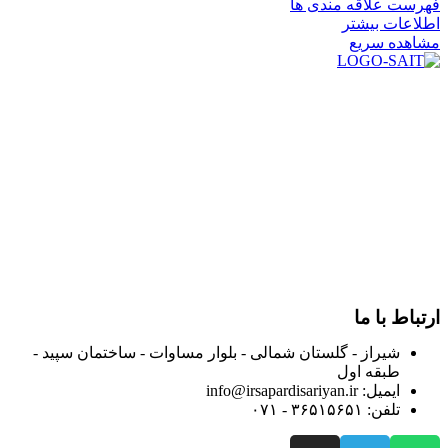
فهرست علاقه مندی ها
اطلاعات بیشتر
مشاهده سریع
در سال ۱۳۸۳ با نام گروه ایران پخش فعالیت خود را در زمینه تامین
و توزیع کالاهای بهداشتی درمانی و ساپورت های ارتوپدی مابین
داروخانه هاو فروشگاه‌های کالای پزشکی سطح شهر شیراز آغاز و
در سالهای بعد محدوده فعالیت خود را به اکثر شهرهای استان
فارس گسترده کرد.
از ابتدای سال ۱۴۰۰ جهت ارائه خدمات و فروش محصولات خود به
مصرف کنندگان ارجمند بصورت غیرحضوری اقدام به راه اندازی
فروشگاه اینترنتی خود کرده و با امید به ارائه هرچه بهتر خدمات خود
و جلب رضایت بیش از پیش به هموطنان عزیز از این طریق اقدام
نموده است.
ارتباط با ما
شیراز - گلستان شمالی - بلوار مساوات - ساختمان سپید -
طبقه اول
ایمیل: info@irsapardisariyan.ir
تلفن: ۳۶۵۱۵۶۵۱ - ۰۷۱