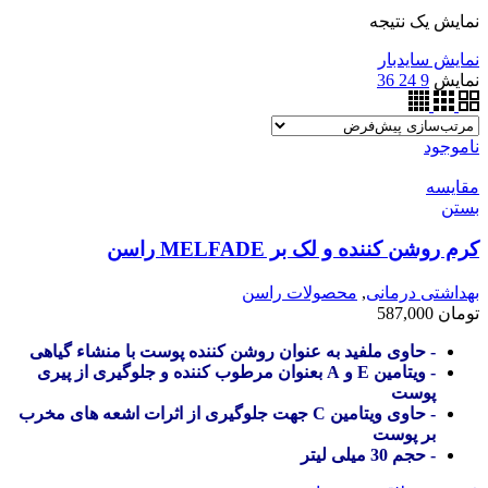
نمایش یک نتیجه
نمایش سایدبار
نمایش
9
24
36
ناموجود
مقایسه
بستن
کرم روشن کننده و لک بر MELFADE راسن
بهداشتی درمانی
,
محصولات راسن
تومان
587,000
- حاوی ملفید به عنوان روشن کننده پوست با منشاء گیاهی
- ویتامین E و A بعنوان مرطوب کننده و جلوگیری از پیری
پوست
- حاوی ویتامین C جهت جلوگیری از اثرات اشعه های مخرب
بر پوست
- حجم 30 میلی لیتر