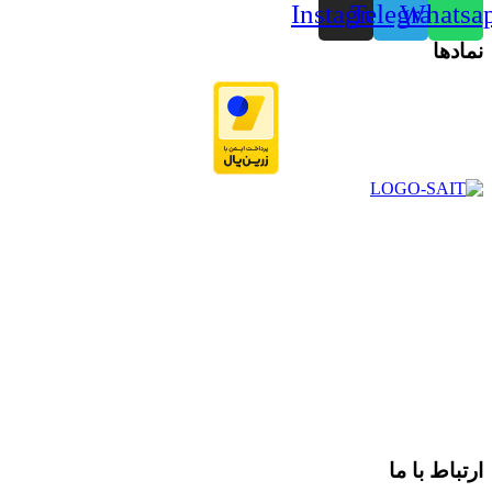
Instagram
Telegram
Whatsa
نمادها
در سال ۱۳۸۳ با نام گروه ایران پخش فعالیت خود را در زمینه تامین
و توزیع کالاهای بهداشتی درمانی و ساپورت های ارتوپدی مابین
داروخانه هاو فروشگاه‌های کالای پزشکی سطح شهر شیراز آغاز و
در سالهای بعد محدوده فعالیت خود را به اکثر شهرهای استان
فارس گسترده کرد.
از ابتدای سال ۱۴۰۰ جهت ارائه خدمات و فروش محصولات خود به
مصرف کنندگان ارجمند بصورت غیرحضوری اقدام به راه اندازی
فروشگاه اینترنتی خود کرده و با امید به ارائه هرچه بهتر خدمات خود
و جلب رضایت بیش از پیش به هموطنان عزیز از این طریق اقدام
نموده است.
ارتباط با ما