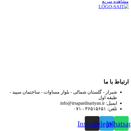
مشاهده سریع
در سال ۱۳۸۳ با نام گروه ایران پخش فعالیت خود را در زمینه تامین
و توزیع کالاهای بهداشتی درمانی و ساپورت های ارتوپدی مابین
داروخانه هاو فروشگاه‌های کالای پزشکی سطح شهر شیراز آغاز و
در سالهای بعد محدوده فعالیت خود را به اکثر شهرهای استان
فارس گسترده کرد.
از ابتدای سال ۱۴۰۰ جهت ارائه خدمات و فروش محصولات خود به
مصرف کنندگان ارجمند بصورت غیرحضوری اقدام به راه اندازی
فروشگاه اینترنتی خود کرده و با امید به ارائه هرچه بهتر خدمات خود
و جلب رضایت بیش از پیش به هموطنان عزیز از این طریق اقدام
نموده است.
ارتباط با ما
شیراز - گلستان شمالی - بلوار مساوات - ساختمان سپید -
طبقه اول
ایمیل: info@irsapardisariyan.ir
تلفن: ۳۶۵۱۵۶۵۱ - ۰۷۱
Instagram
Telegram
Whatsa