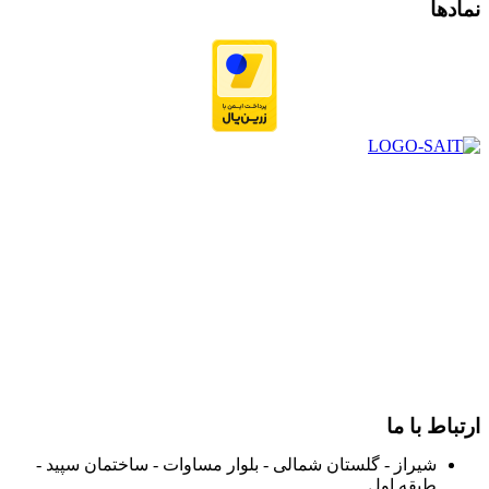
نمادها
در سال ۱۳۸۳ با نام گروه ایران پخش فعالیت خود را در زمینه تامین
و توزیع کالاهای بهداشتی درمانی و ساپورت های ارتوپدی مابین
داروخانه هاو فروشگاه‌های کالای پزشکی سطح شهر شیراز آغاز و
در سالهای بعد محدوده فعالیت خود را به اکثر شهرهای استان
فارس گسترده کرد.
از ابتدای سال ۱۴۰۰ جهت ارائه خدمات و فروش محصولات خود به
مصرف کنندگان ارجمند بصورت غیرحضوری اقدام به راه اندازی
فروشگاه اینترنتی خود کرده و با امید به ارائه هرچه بهتر خدمات خود
و جلب رضایت بیش از پیش به هموطنان عزیز از این طریق اقدام
نموده است.
ارتباط با ما
شیراز - گلستان شمالی - بلوار مساوات - ساختمان سپید -
طبقه اول