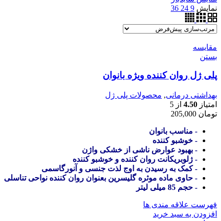
نمایش
9
24
36
مقایسه
بستن
پلی ژل روان کننده ویژه بانوان
بهداشتی درمانی
,
محصولات پلی ژل
امتیاز
4.50
از 5
تومان
205,000
- مناسب بانوان
- خوشبو کننده
- بهبود عوارض ناشی از خشکی واژن
- ژلوبریکانت روان کننده و خوشبو کننده
- کمک به رسیدن به اوج لذت جنسی و آنورگاسمی
- حاوی ماده موثره گلیسرین بعنوان روان کننده نواحی تناسلی
- حجم 85 میلی لیتر
فهرست علاقه مندی ها
افزودن به سبد خرید