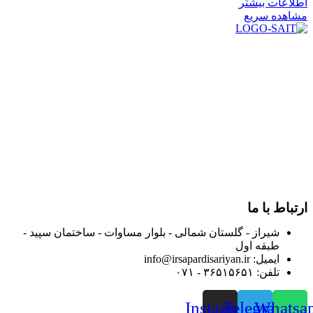
اطلاعات بیشتر
مشاهده سریع
در سال ۱۳۸۳ با نام گروه ایران پخش فعالیت خود را در زمینه تامین
و توزیع کالاهای بهداشتی درمانی و ساپورت های ارتوپدی مابین
داروخانه هاو فروشگاه‌های کالای پزشکی سطح شهر شیراز آغاز و
در سالهای بعد محدوده فعالیت خود را به اکثر شهرهای استان
فارس گسترده کرد.
از ابتدای سال ۱۴۰۰ جهت ارائه خدمات و فروش محصولات خود به
مصرف کنندگان ارجمند بصورت غیرحضوری اقدام به راه اندازی
فروشگاه اینترنتی خود کرده و با امید به ارائه هرچه بهتر خدمات خود
و جلب رضایت بیش از پیش به هموطنان عزیز از این طریق اقدام
نموده است.
ارتباط با ما
شیراز - گلستان شمالی - بلوار مساوات - ساختمان سپید -
طبقه اول
ایمیل: info@irsapardisariyan.ir
تلفن: ۳۶۵۱۵۶۵۱ - ۰۷۱
Instagram
Telegram
Whatsa