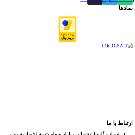
نمادها
در سال ۱۳۸۳ با نام گروه ایران پخش فعالیت خود را در زمینه تامین
و توزیع کالاهای بهداشتی درمانی و ساپورت های ارتوپدی مابین
داروخانه هاو فروشگاه‌های کالای پزشکی سطح شهر شیراز آغاز و
در سالهای بعد محدوده فعالیت خود را به اکثر شهرهای استان
فارس گسترده کرد.
از ابتدای سال ۱۴۰۰ جهت ارائه خدمات و فروش محصولات خود به
مصرف کنندگان ارجمند بصورت غیرحضوری اقدام به راه اندازی
فروشگاه اینترنتی خود کرده و با امید به ارائه هرچه بهتر خدمات خود
و جلب رضایت بیش از پیش به هموطنان عزیز از این طریق اقدام
نموده است.
ارتباط با ما
شیراز - گلستان شمالی - بلوار مساوات - ساختمان سپید -