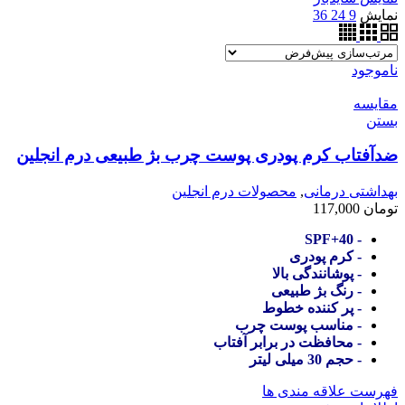
نمایش
9
24
36
ناموجود
مقایسه
بستن
ضدآفتاب کرم پودری پوست چرب بژ طبیعی درم انجلین
بهداشتی درمانی
,
محصولات درم انجلین
تومان
117,000
- SPF+40
- کرم پودری
- پوشانندگی بالا
- رنگ بژ طبیعی
- پر کننده خطوط
- مناسب پوست چرب
- محافظت در برابر آفتاب
- حجم 30 میلی لیتر
فهرست علاقه مندی ها