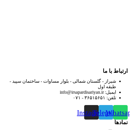
در سال ۱۳۸۳ با نام گروه ایران پخش فعالیت خود را در زمینه تامین
و توزیع کالاهای بهداشتی درمانی و ساپورت های ارتوپدی مابین
داروخانه هاو فروشگاه‌های کالای پزشکی سطح شهر شیراز آغاز و
در سالهای بعد محدوده فعالیت خود را به اکثر شهرهای استان
فارس گسترده کرد.
از ابتدای سال ۱۴۰۰ جهت ارائه خدمات و فروش محصولات خود به
مصرف کنندگان ارجمند بصورت غیرحضوری اقدام به راه اندازی
فروشگاه اینترنتی خود کرده و با امید به ارائه هرچه بهتر خدمات خود
و جلب رضایت بیش از پیش به هموطنان عزیز از این طریق اقدام
نموده است.
ارتباط با ما
شیراز - گلستان شمالی - بلوار مساوات - ساختمان سپید -
طبقه اول
ایمیل: info@irsapardisariyan.ir
تلفن: ۳۶۵۱۵۶۵۱ - ۰۷۱
Instagram
Telegram
Whatsa
نمادها