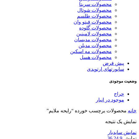
محصولات سریتا
محصولات شوتال
محصولات طلسم
محصولات فیتو وان
محصولات گلوده
محصولات لامینین
محصولات مدیسان
محصولات مدیلن
محصولات مه اسکین
محصولات هسل
پیش فرض
ساپورتهای ارتوپدی
وضعیت موجودی
حراج
موجود در انبار
خانه
محصولات برچسب خورده “رایحه ملایم”
نمایش یک نتیجه
نمایش سایدبار
نمایش
9
24
36