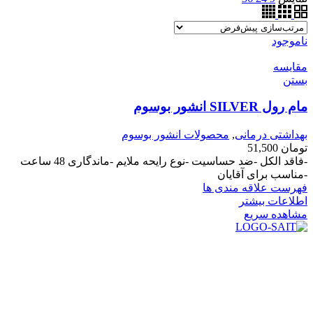
ناموجود
مقایسه
بستن
مام رول SILVER انشور بوسوم
بهداشتی درمانی
,
محصولات انشور بوسوم
تومان
51,500
-فاقد الکل -ضد حساسیت -نوع رایحه ملایم -ماندگاری 48 ساعت
-مناسب برای آقایان
فهرست علاقه مندی ها
اطلاعات بیشتر
مشاهده سریع
در سال ۱۳۸۳ با نام گروه ایران پخش فعالیت خود را در زمینه تامین
و توزیع کالاهای بهداشتی درمانی و ساپورت های ارتوپدی مابین
داروخانه هاو فروشگاه‌های کالای پزشکی سطح شهر شیراز آغاز و
در سالهای بعد محدوده فعالیت خود را به اکثر شهرهای استان
فارس گسترده کرد.