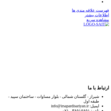
فهرست علاقه مندی ها
اطلاعات بیشتر
مشاهده سریع
در سال ۱۳۸۳ با نام گروه ایران پخش فعالیت خود را در زمینه تامین
و توزیع کالاهای بهداشتی درمانی و ساپورت های ارتوپدی مابین
داروخانه هاو فروشگاه‌های کالای پزشکی سطح شهر شیراز آغاز و
در سالهای بعد محدوده فعالیت خود را به اکثر شهرهای استان
فارس گسترده کرد.
از ابتدای سال ۱۴۰۰ جهت ارائه خدمات و فروش محصولات خود به
مصرف کنندگان ارجمند بصورت غیرحضوری اقدام به راه اندازی
فروشگاه اینترنتی خود کرده و با امید به ارائه هرچه بهتر خدمات خود
و جلب رضایت بیش از پیش به هموطنان عزیز از این طریق اقدام
نموده است.
ارتباط با ما
شیراز - گلستان شمالی - بلوار مساوات - ساختمان سپید -
طبقه اول
ایمیل: info@irsapardisariyan.ir
تلفن: ۳۶۵۱۵۶۵۱ - ۰۷۱