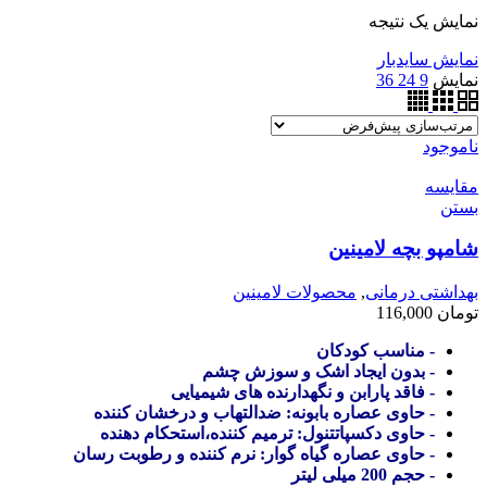
نمایش یک نتیجه
نمایش سایدبار
نمایش
9
24
36
ناموجود
مقایسه
بستن
شامپو بچه لامینین
بهداشتی درمانی
,
محصولات لامینین
تومان
116,000
- مناسب کودکان
- بدون ایجاد اشک و سوزش چشم
- فاقد پارابن و نگهدارنده های شیمیایی
- حاوی عصاره بابونه: ضدالتهاب و درخشان کننده
- حاوی دکسپاتتنول: ترمیم کننده،استحکام دهنده
- حاوی عصاره گیاه گوار: نرم کننده و رطوبت رسان
- حجم 200 میلی لیتر