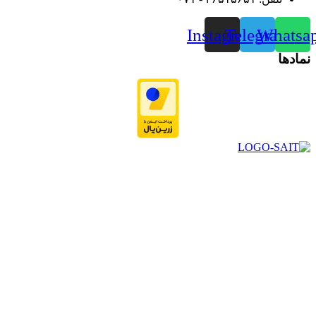
Instagram
Telegram
Whatsa
نمادها
در سال ۱۳۸۳ با نام گروه ایران پخش فعالیت خود را در زمینه تامین
و توزیع کالاهای بهداشتی درمانی و ساپورت های ارتوپدی مابین
داروخانه هاو فروشگاه‌های کالای پزشکی سطح شهر شیراز آغاز و
در سالهای بعد محدوده فعالیت خود را به اکثر شهرهای استان
فارس گسترده کرد.
از ابتدای سال ۱۴۰۰ جهت ارائه خدمات و فروش محصولات خود به
مصرف کنندگان ارجمند بصورت غیرحضوری اقدام به راه اندازی
فروشگاه اینترنتی خود کرده و با امید به ارائه هرچه بهتر خدمات خود
و جلب رضایت بیش از پیش به هموطنان عزیز از این طریق اقدام
نموده است.