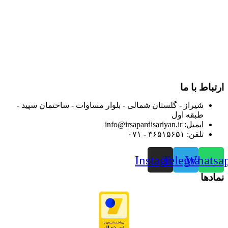
در سالهای بعد محدوده فعالیت خود را به اکثر شهرهای استان
فارس گسترده کرد.
از ابتدای سال ۱۴۰۰ جهت ارائه خدمات و فروش محصولات خود به
مصرف کنندگان ارجمند بصورت غیرحضوری اقدام به راه اندازی
فروشگاه اینترنتی خود کرده و با امید به ارائه هرچه بهتر خدمات خود
و جلب رضایت بیش از پیش به هموطنان عزیز از این طریق اقدام
نموده است.
ارتباط با ما
شیراز - گلستان شمالی - بلوار مساوات - ساختمان سپید -
طبقه اول
ایمیل: info@irsapardisariyan.ir
تلفن: ۳۶۵۱۵۶۵۱ - ۰۷۱
Instagram
Telegram
Whatsa
نمادها