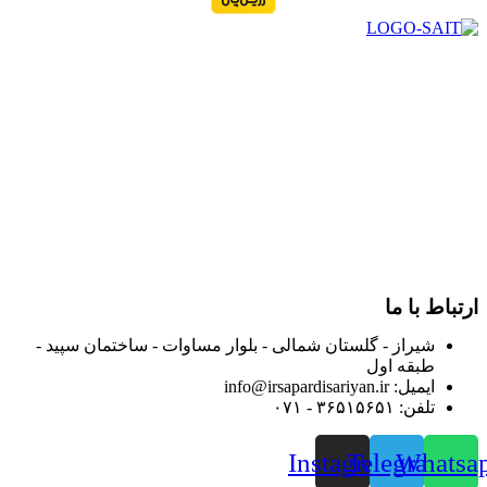
در سال ۱۳۸۳ با نام گروه ایران پخش فعالیت خود را در زمینه تامین
و توزیع کالاهای بهداشتی درمانی و ساپورت های ارتوپدی مابین
داروخانه هاو فروشگاه‌های کالای پزشکی سطح شهر شیراز آغاز و
در سالهای بعد محدوده فعالیت خود را به اکثر شهرهای استان
فارس گسترده کرد.
از ابتدای سال ۱۴۰۰ جهت ارائه خدمات و فروش محصولات خود به
مصرف کنندگان ارجمند بصورت غیرحضوری اقدام به راه اندازی
فروشگاه اینترنتی خود کرده و با امید به ارائه هرچه بهتر خدمات خود
و جلب رضایت بیش از پیش به هموطنان عزیز از این طریق اقدام
نموده است.
ارتباط با ما
شیراز - گلستان شمالی - بلوار مساوات - ساختمان سپید -
طبقه اول
ایمیل: info@irsapardisariyan.ir
تلفن: ۳۶۵۱۵۶۵۱ - ۰۷۱
Instagram
Telegram
Whatsa