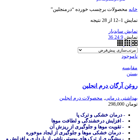
خانه
محصولات برچسب خورده “درمنجلین”
نمایش 1–12 از 28 نتیجه
نمایش سایدبار
نمایش
9
24
36
ناموجود
مقایسه
بستن
روغن آرگان درم انجلین
بهداشتی درمانی
,
محصولات درم انجلین
تومان
298,000
- درمان خشکی و ترک پا
- افزایش درخشندگی و لطافت موها
- تقویت موها و جلوگیری از ریزش آن
- درمان خشکی موها و جلوگیری از ایجاد موخوره
- پیشگیری از ترک های پوستی ناشی از بارداری و افزایش و