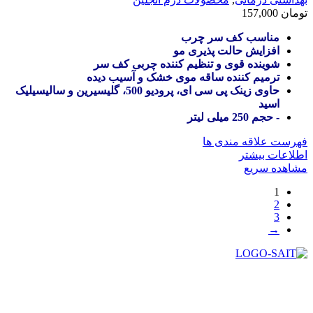
تومان
157,000
مناسب کف سر چرب
افزایش حالت پذیری مو
شوینده قوی و تنظیم کننده چربی کف سر
ترمیم کننده ساقه موی خشک و آسیب دیده
حاوی زینک پی سی ای، پرودیو 500، گلیسیرین و سالیسیلیک
اسید
- حجم 250 میلی لیتر
فهرست علاقه مندی ها
اطلاعات بیشتر
مشاهده سریع
1
2
3
→
در سال ۱۳۸۳ با نام گروه ایران پخش فعالیت خود را در زمینه تامین
و توزیع کالاهای بهداشتی درمانی و ساپورت های ارتوپدی مابین
داروخانه هاو فروشگاه‌های کالای پزشکی سطح شهر شیراز آغاز و