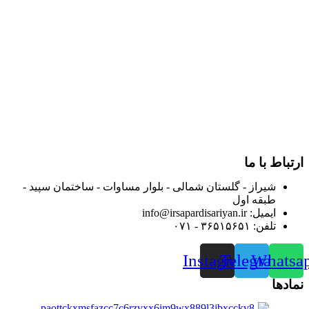
در سال ۱۳۸۳ با نام گروه ایران پخش فعالیت خود را در زمینه تامین
و توزیع کالاهای بهداشتی درمانی و ساپورت های ارتوپدی مابین
داروخانه هاو فروشگاه‌های کالای پزشکی سطح شهر شیراز آغاز و
در سالهای بعد محدوده فعالیت خود را به اکثر شهرهای استان
فارس گسترده کرد.
از ابتدای سال ۱۴۰۰ جهت ارائه خدمات و فروش محصولات خود به
مصرف کنندگان ارجمند بصورت غیرحضوری اقدام به راه اندازی
فروشگاه اینترنتی خود کرده و با امید به ارائه هرچه بهتر خدمات خود
و جلب رضایت بیش از پیش به هموطنان عزیز از این طریق اقدام
نموده است.
ارتباط با ما
شیراز - گلستان شمالی - بلوار مساوات - ساختمان سپید -
طبقه اول
ایمیل: info@irsapardisariyan.ir
تلفن: ۳۶۵۱۵۶۵۱ - ۰۷۱
Instagram
Telegram
Whatsa
نمادها