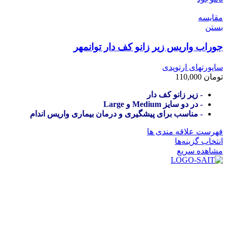
مقایسه
بستن
جوراب واریس زیر زانو کف دار توانمهر
ساپورتهای ارتوپدی
تومان
110,000
- زیر زانو کف دار
- در دو سایز Medium و Large
- مناسب برای پیشگیری و درمان بیماری واریس اندام
فهرست علاقه مندی ها
انتخاب گزینه‌ها
مشاهده سریع
در سال ۱۳۸۳ با نام گروه ایران پخش فعالیت خود را در زمینه تامین
و توزیع کالاهای بهداشتی درمانی و ساپورت های ارتوپدی مابین
داروخانه هاو فروشگاه‌های کالای پزشکی سطح شهر شیراز آغاز و
در سالهای بعد محدوده فعالیت خود را به اکثر شهرهای استان
فارس گسترده کرد.