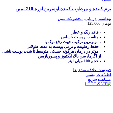
نرم کننده و مرطوب کننده اوسرین اوره 10٪ ثمین
بهداشتی درمانی
,
محصولات ثمین
تومان
125,000
- فاقد رنگ و عطر
- مناسب پوست حساس
- موثرترین ترکیب جهت رفع ترک پا
- حفظ رطوبت و نرمی پوست به مدت طولانی
- موثر در درمان هرگونه خشکی متوسط تا شدید پوست ناشی
از اگزما، سن بالا، ایکتیوز و پسوریازیس
- حجم 100 میلی لیتر
فهرست علاقه مندی ها
اطلاعات بیشتر
مشاهده سریع
در سال ۱۳۸۳ با نام گروه ایران پخش فعالیت خود را در زمینه تامین
و توزیع کالاهای بهداشتی درمانی و ساپورت های ارتوپدی مابین
داروخانه هاو فروشگاه‌های کالای پزشکی سطح شهر شیراز آغاز و
در سالهای بعد محدوده فعالیت خود را به اکثر شهرهای استان
فارس گسترده کرد.