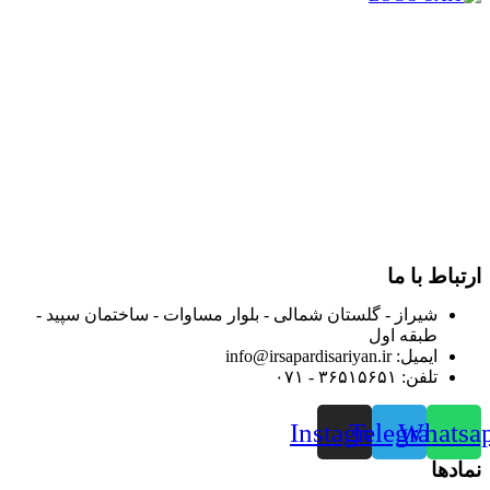
در سال ۱۳۸۳ با نام گروه ایران پخش فعالیت خود را در زمینه تامین
و توزیع کالاهای بهداشتی درمانی و ساپورت های ارتوپدی مابین
داروخانه هاو فروشگاه‌های کالای پزشکی سطح شهر شیراز آغاز و
در سالهای بعد محدوده فعالیت خود را به اکثر شهرهای استان
فارس گسترده کرد.
از ابتدای سال ۱۴۰۰ جهت ارائه خدمات و فروش محصولات خود به
مصرف کنندگان ارجمند بصورت غیرحضوری اقدام به راه اندازی
فروشگاه اینترنتی خود کرده و با امید به ارائه هرچه بهتر خدمات خود
و جلب رضایت بیش از پیش به هموطنان عزیز از این طریق اقدام
نموده است.
ارتباط با ما
شیراز - گلستان شمالی - بلوار مساوات - ساختمان سپید -
طبقه اول
ایمیل: info@irsapardisariyan.ir
تلفن: ۳۶۵۱۵۶۵۱ - ۰۷۱
Instagram
Telegram
Whatsa
نمادها