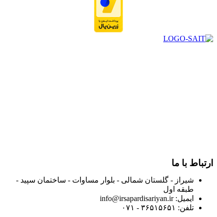
در سال ۱۳۸۳ با نام گروه ایران پخش فعالیت خود را در زمینه تامین
و توزیع کالاهای بهداشتی درمانی و ساپورت های ارتوپدی مابین
داروخانه هاو فروشگاه‌های کالای پزشکی سطح شهر شیراز آغاز و
در سالهای بعد محدوده فعالیت خود را به اکثر شهرهای استان
فارس گسترده کرد.
از ابتدای سال ۱۴۰۰ جهت ارائه خدمات و فروش محصولات خود به
مصرف کنندگان ارجمند بصورت غیرحضوری اقدام به راه اندازی
فروشگاه اینترنتی خود کرده و با امید به ارائه هرچه بهتر خدمات خود
و جلب رضایت بیش از پیش به هموطنان عزیز از این طریق اقدام
نموده است.
ارتباط با ما
شیراز - گلستان شمالی - بلوار مساوات - ساختمان سپید -
طبقه اول
ایمیل: info@irsapardisariyan.ir
تلفن: ۳۶۵۱۵۶۵۱ - ۰۷۱