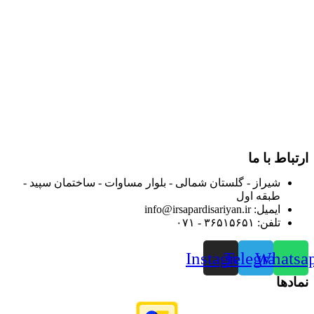
در سال ۱۳۸۳ با نام گروه ایران پخش فعالیت خود را در زمینه تامین
و توزیع کالاهای بهداشتی درمانی و ساپورت های ارتوپدی مابین
داروخانه هاو فروشگاه‌های کالای پزشکی سطح شهر شیراز آغاز و
در سالهای بعد محدوده فعالیت خود را به اکثر شهرهای استان
فارس گسترده کرد.
از ابتدای سال ۱۴۰۰ جهت ارائه خدمات و فروش محصولات خود به
مصرف کنندگان ارجمند بصورت غیرحضوری اقدام به راه اندازی
فروشگاه اینترنتی خود کرده و با امید به ارائه هرچه بهتر خدمات خود
و جلب رضایت بیش از پیش به هموطنان عزیز از این طریق اقدام
نموده است.
ارتباط با ما
شیراز - گلستان شمالی - بلوار مساوات - ساختمان سپید -
طبقه اول
ایمیل: info@irsapardisariyan.ir
تلفن: ۳۶۵۱۵۶۵۱ - ۰۷۱
Instagram
Telegram
Whatsa
نمادها