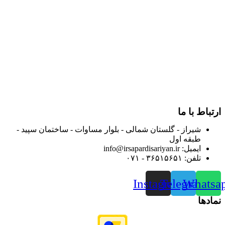
در سال ۱۳۸۳ با نام گروه ایران پخش فعالیت خود را در زمینه تامین
و توزیع کالاهای بهداشتی درمانی و ساپورت های ارتوپدی مابین
داروخانه هاو فروشگاه‌های کالای پزشکی سطح شهر شیراز آغاز و
در سالهای بعد محدوده فعالیت خود را به اکثر شهرهای استان
فارس گسترده کرد.
از ابتدای سال ۱۴۰۰ جهت ارائه خدمات و فروش محصولات خود به
مصرف کنندگان ارجمند بصورت غیرحضوری اقدام به راه اندازی
فروشگاه اینترنتی خود کرده و با امید به ارائه هرچه بهتر خدمات خود
و جلب رضایت بیش از پیش به هموطنان عزیز از این طریق اقدام
نموده است.
ارتباط با ما
شیراز - گلستان شمالی - بلوار مساوات - ساختمان سپید -
طبقه اول
ایمیل: info@irsapardisariyan.ir
تلفن: ۳۶۵۱۵۶۵۱ - ۰۷۱
Instagram
Telegram
Whatsa
نمادها