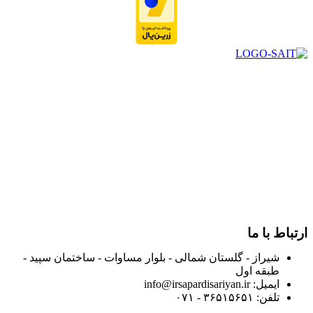
در سال ۱۳۸۳ با نام گروه ایران پخش فعالیت خود را در زمینه تامین
و توزیع کالاهای بهداشتی درمانی و ساپورت های ارتوپدی مابین
داروخانه هاو فروشگاه‌های کالای پزشکی سطح شهر شیراز آغاز و
در سالهای بعد محدوده فعالیت خود را به اکثر شهرهای استان
فارس گسترده کرد.
از ابتدای سال ۱۴۰۰ جهت ارائه خدمات و فروش محصولات خود به
مصرف کنندگان ارجمند بصورت غیرحضوری اقدام به راه اندازی
فروشگاه اینترنتی خود کرده و با امید به ارائه هرچه بهتر خدمات خود
و جلب رضایت بیش از پیش به هموطنان عزیز از این طریق اقدام
نموده است.
ارتباط با ما
شیراز - گلستان شمالی - بلوار مساوات - ساختمان سپید -
طبقه اول
ایمیل: info@irsapardisariyan.ir
تلفن: ۳۶۵۱۵۶۵۱ - ۰۷۱