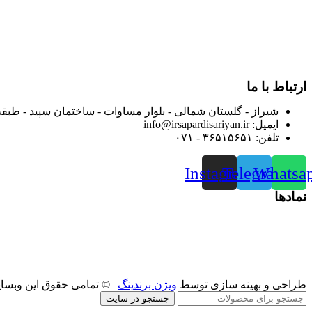
در سال ۱۳۸۳ با نام گروه ایران پخش فعالیت خود را در زمی
بعد محدوده فعالیت خود را به اکثر شهرهای استان فارس گسترده کرد
از ابتدای سال ۱۴۰۰ جهت ارائه خدمات و فروش محصولا
رضایت بیش از پیش به هموطنان عزیز از این طریق اقدام نموده است
ارتباط با ما
شیراز - گلستان شمالی - بلوار مساوات - ساختمان سپید - طبقه
ایمیل: info@irsapardisariyan.ir
تلفن: ۳۶۵۱۵۶۵۱ - ۰۷۱
Instagram
Telegram
Whatsa
نمادها
طراحی و بهینه سازی توسط
ویژن برندینگ
| © تمامی حقوق این وبسا
جستجو در سایت