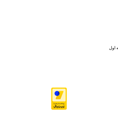
نه تامین و توزیع کالاهای بهداشتی درمانی و ساپورت های ارتوپدی مابین د
.
ت خود به مصرف کنندگان ارجمند بصورت غیرحضوری اقدام به راه اندازی فروشگ
.
 اول