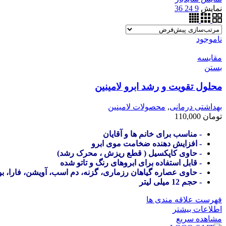
نمایش
9
24
36
ناموجود
مقایسه
بستن
محلول تقویت و رشد ابرو لامینین
بهداشتی درمانی
,
محصولات لامینین
تومان
110,000
- مناسب برای خانم ها و آقایان
- افزایش دهنده ضخامت موی ابرو
- حاوی کاپکسیل ( قطع ریزش ، محرک رشد)
- قابل استفاده برای ابروهای رنگ و تاتو شده
- حاوی عصاره گیاهان رزماری، گزنه، دم اسب، آویشن، فارا، 
- حجم 12 میلی لیتر
فهرست علاقه مندی ها
اطلاعات بیشتر
مشاهده سریع