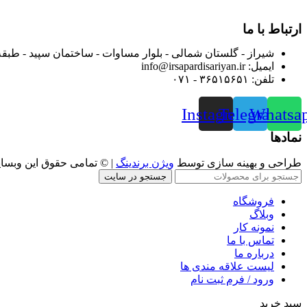
رضایت بیش از پیش به هموطنان عزیز از این طریق اقدام نموده است
ارتباط با ما
شیراز - گلستان شمالی - بلوار مساوات - ساختمان سپید - طبقه
ایمیل: info@irsapardisariyan.ir
تلفن: ۳۶۵۱۵۶۵۱ - ۰۷۱
Instagram
Telegram
Whatsa
نمادها
طراحی و بهینه سازی توسط
ویژن برندینگ
| © تمامی حقوق این وبسا
جستجو در سایت
فروشگاه
وبلاگ
نمونه کار
تماس با ما
درباره ما
لیست علاقه مندی ها
ورود / فرم ثبت نام
سبد خرید