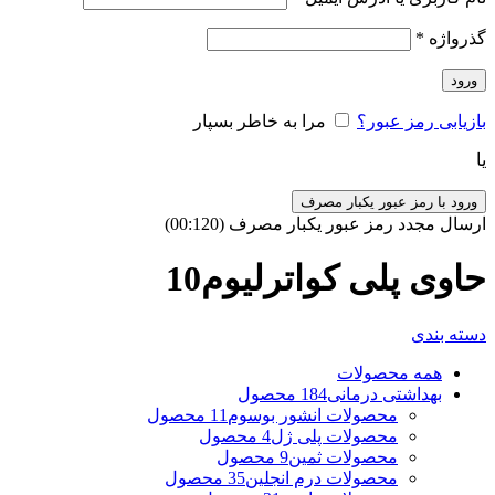
گذرواژه
*
ورود
بازیابی رمز عبور؟
مرا به خاطر بسپار
یا
ورود با رمز عبور یکبار مصرف
ارسال مجدد رمز عبور یکبار مصرف
(00:
120
)
حاوی پلی کواترلیوم10
دسته بندی
همه
محصولات
بهداشتی درمانی
184 محصول
محصولات انشور بوسوم
11 محصول
محصولات پلی ژل
4 محصول
محصولات ثمین
9 محصول
محصولات درم انجلین
35 محصول