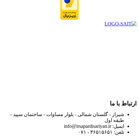
در سال ۱۳۸۳ با نام گروه ایران پخش فعالیت خود را در زمینه تامین
و توزیع کالاهای بهداشتی درمانی و ساپورت های ارتوپدی مابین
داروخانه هاو فروشگاه‌های کالای پزشکی سطح شهر شیراز آغاز و
در سالهای بعد محدوده فعالیت خود را به اکثر شهرهای استان
فارس گسترده کرد.
از ابتدای سال ۱۴۰۰ جهت ارائه خدمات و فروش محصولات خود به
مصرف کنندگان ارجمند بصورت غیرحضوری اقدام به راه اندازی
فروشگاه اینترنتی خود کرده و با امید به ارائه هرچه بهتر خدمات خود
و جلب رضایت بیش از پیش به هموطنان عزیز از این طریق اقدام
نموده است.
ارتباط با ما
شیراز - گلستان شمالی - بلوار مساوات - ساختمان سپید -
طبقه اول
ایمیل: info@irsapardisariyan.ir
تلفن: ۳۶۵۱۵۶۵۱ - ۰۷۱