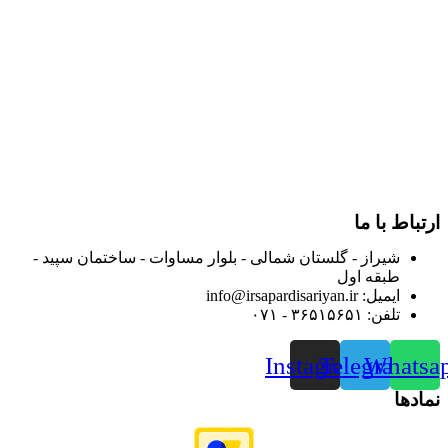
در سال ۱۳۸۳ با نام گروه ایران پخش فعالیت خود را در زمینه تامین
و توزیع کالاهای بهداشتی درمانی و ساپورت های ارتوپدی مابین
داروخانه هاو فروشگاه‌های کالای پزشکی سطح شهر شیراز آغاز و
در سالهای بعد محدوده فعالیت خود را به اکثر شهرهای استان
فارس گسترده کرد.
از ابتدای سال ۱۴۰۰ جهت ارائه خدمات و فروش محصولات خود به
مصرف کنندگان ارجمند بصورت غیرحضوری اقدام به راه اندازی
فروشگاه اینترنتی خود کرده و با امید به ارائه هرچه بهتر خدمات خود
و جلب رضایت بیش از پیش به هموطنان عزیز از این طریق اقدام
نموده است.
ارتباط با ما
شیراز - گلستان شمالی - بلوار مساوات - ساختمان سپید -
طبقه اول
ایمیل: info@irsapardisariyan.ir
تلفن: ۳۶۵۱۵۶۵۱ - ۰۷۱
Instagram
Telegram
Whatsa
نمادها