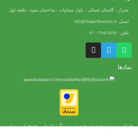
شیراز - گلستان شمالی - بلوار مساوات - ساختمان سپید - طبقه اول
ایمیل: info@irsapardisariyan.ir
تلفن: ۳۶۵۱۵۶۵۱ - ۰۷۱
نمادها
طراحی و بهینه سازی توسط
ویژن برندینگ
| © تمامی حقوق این وبسایت
برای ایرسا پردیس آرین محفوظ است.