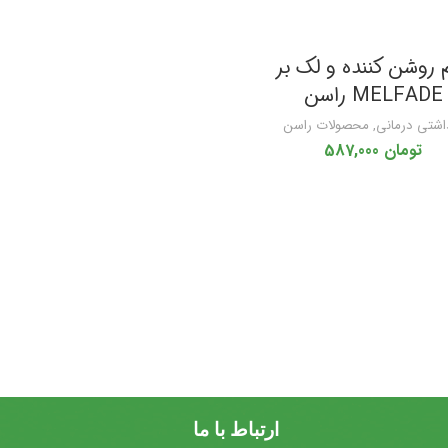
 روشن کننده و لک بر
MELFADE راسن
اشتی درمانی
,
محصولات راسن
تومان
587,000
ارتباط با ما