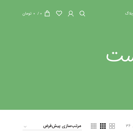
بلاگ
0
/
0
تومان
ست
36