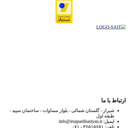
در سال ۱۳۸۳ با نام گروه ایران پخش فعالیت خود را در زمینه تامین
و توزیع کالاهای بهداشتی درمانی و ساپورت های ارتوپدی مابین
داروخانه هاو فروشگاه‌های کالای پزشکی سطح شهر شیراز آغاز و
در سالهای بعد محدوده فعالیت خود را به اکثر شهرهای استان
فارس گسترده کرد.
از ابتدای سال ۱۴۰۰ جهت ارائه خدمات و فروش محصولات خود به
مصرف کنندگان ارجمند بصورت غیرحضوری اقدام به راه اندازی
فروشگاه اینترنتی خود کرده و با امید به ارائه هرچه بهتر خدمات خود
و جلب رضایت بیش از پیش به هموطنان عزیز از این طریق اقدام
نموده است.
ارتباط با ما
شیراز - گلستان شمالی - بلوار مساوات - ساختمان سپید -
طبقه اول
ایمیل: info@irsapardisariyan.ir
تلفن: ۳۶۵۱۵۶۵۱ - ۰۷۱