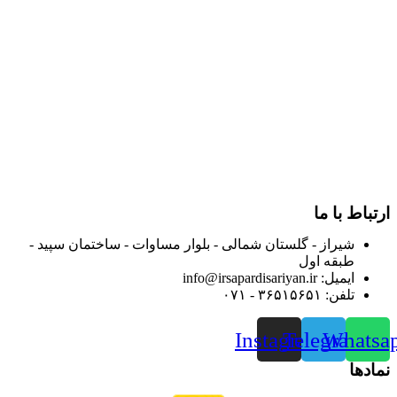
در سال ۱۳۸۳ با نام گروه ایران پخش فعالیت خود را در زمینه تامین
و توزیع کالاهای بهداشتی درمانی و ساپورت های ارتوپدی مابین
داروخانه هاو فروشگاه‌های کالای پزشکی سطح شهر شیراز آغاز و
در سالهای بعد محدوده فعالیت خود را به اکثر شهرهای استان
فارس گسترده کرد.
از ابتدای سال ۱۴۰۰ جهت ارائه خدمات و فروش محصولات خود به
مصرف کنندگان ارجمند بصورت غیرحضوری اقدام به راه اندازی
فروشگاه اینترنتی خود کرده و با امید به ارائه هرچه بهتر خدمات خود
و جلب رضایت بیش از پیش به هموطنان عزیز از این طریق اقدام
نموده است.
ارتباط با ما
شیراز - گلستان شمالی - بلوار مساوات - ساختمان سپید -
طبقه اول
ایمیل: info@irsapardisariyan.ir
تلفن: ۳۶۵۱۵۶۵۱ - ۰۷۱
Instagram
Telegram
Whatsa
نمادها