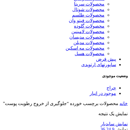
محصولات سریتا
محصولات شوتال
محصولات طلسم
محصولات فیتو وان
محصولات گلوده
محصولات لامینین
محصولات مدیسان
محصولات مدیلن
محصولات مه اسکین
محصولات هسل
پیش فرض
ساپورتهای ارتوپدی
وضعیت موجودی
حراج
موجود در انبار
خانه
محصولات برچسب خورده “جلوگیری از خروج رطوبت پوست”
نمایش یک نتیجه
نمایش سایدبار
نمایش
9
24
36