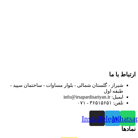
در سال ۱۳۸۳ با نام گروه ایران پخش فعالیت خود را در زمینه تامین
و توزیع کالاهای بهداشتی درمانی و ساپورت های ارتوپدی مابین
داروخانه هاو فروشگاه‌های کالای پزشکی سطح شهر شیراز آغاز و
در سالهای بعد محدوده فعالیت خود را به اکثر شهرهای استان
فارس گسترده کرد.
از ابتدای سال ۱۴۰۰ جهت ارائه خدمات و فروش محصولات خود به
مصرف کنندگان ارجمند بصورت غیرحضوری اقدام به راه اندازی
فروشگاه اینترنتی خود کرده و با امید به ارائه هرچه بهتر خدمات خود
و جلب رضایت بیش از پیش به هموطنان عزیز از این طریق اقدام
نموده است.
ارتباط با ما
شیراز - گلستان شمالی - بلوار مساوات - ساختمان سپید -
طبقه اول
ایمیل: info@irsapardisariyan.ir
تلفن: ۳۶۵۱۵۶۵۱ - ۰۷۱
Instagram
Telegram
Whatsa
نمادها