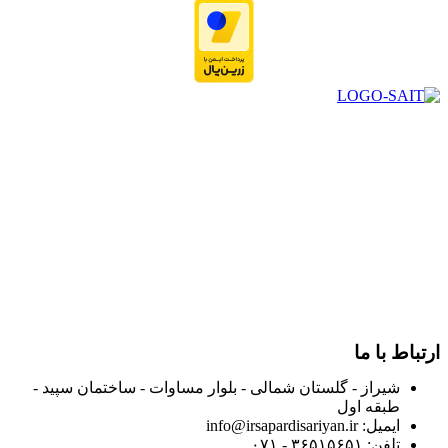
در سال ۱۳۸۳ با نام گروه ایران پخش فعالیت خود را در زمینه تامین
و توزیع کالاهای بهداشتی درمانی و ساپورت های ارتوپدی مابین
داروخانه هاو فروشگاه‌های کالای پزشکی سطح شهر شیراز آغاز و
در سالهای بعد محدوده فعالیت خود را به اکثر شهرهای استان
فارس گسترده کرد.
از ابتدای سال ۱۴۰۰ جهت ارائه خدمات و فروش محصولات خود به
مصرف کنندگان ارجمند بصورت غیرحضوری اقدام به راه اندازی
فروشگاه اینترنتی خود کرده و با امید به ارائه هرچه بهتر خدمات خود
و جلب رضایت بیش از پیش به هموطنان عزیز از این طریق اقدام
نموده است.
ارتباط با ما
شیراز - گلستان شمالی - بلوار مساوات - ساختمان سپید -
طبقه اول
ایمیل: info@irsapardisariyan.ir
تلفن: ۳۶۵۱۵۶۵۱ - ۰۷۱