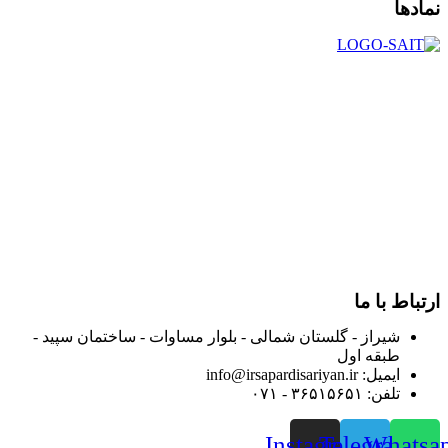
نمادها
در سال ۱۳۸۳ با نام گروه ایران پخش فعالیت خود را در زمینه تامین
و توزیع کالاهای بهداشتی درمانی و ساپورت های ارتوپدی مابین
داروخانه هاو فروشگاه‌های کالای پزشکی سطح شهر شیراز آغاز و
در سالهای بعد محدوده فعالیت خود را به اکثر شهرهای استان
فارس گسترده کرد.
از ابتدای سال ۱۴۰۰ جهت ارائه خدمات و فروش محصولات خود به
مصرف کنندگان ارجمند بصورت غیرحضوری اقدام به راه اندازی
فروشگاه اینترنتی خود کرده و با امید به ارائه هرچه بهتر خدمات خود
و جلب رضایت بیش از پیش به هموطنان عزیز از این طریق اقدام
نموده است.
ارتباط با ما
شیراز - گلستان شمالی - بلوار مساوات - ساختمان سپید -
طبقه اول
ایمیل: info@irsapardisariyan.ir
تلفن: ۳۶۵۱۵۶۵۱ - ۰۷۱
Instagram
Telegram
Whatsa