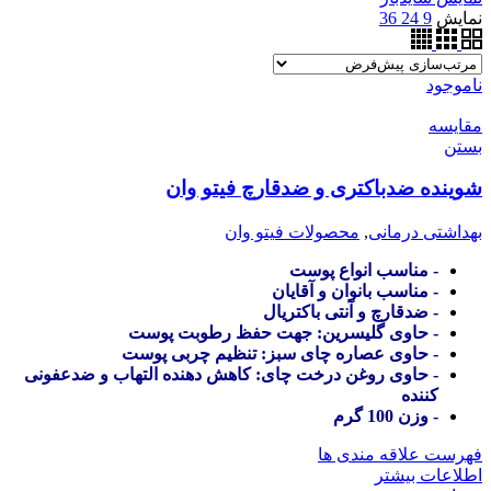
نمایش
9
24
36
ناموجود
مقایسه
بستن
شوینده ضدباکتری و ضدقارچ فیتو وان
بهداشتی درمانی
,
محصولات فیتو وان
- مناسب انواع پوست
- مناسب بانوان و آقایان
- ضدقارچ و آنتی باکتریال
- حاوی گلیسرین: جهت حفظ رطوبت پوست
- حاوی عصاره چای سبز: تنظیم چربی پوست
- حاوی روغن درخت چای: کاهش دهنده التهاب و ضدعفونی
کننده
- وزن 100 گرم
فهرست علاقه مندی ها
اطلاعات بیشتر