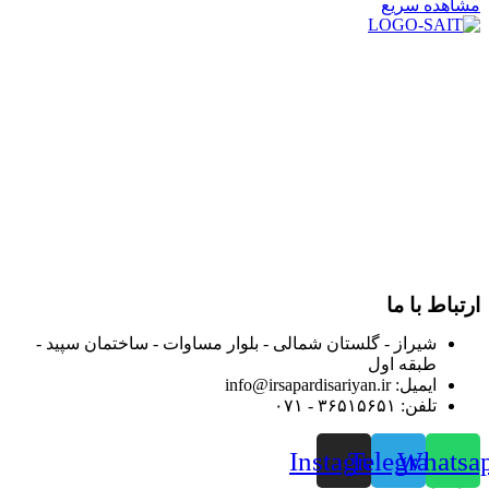
مشاهده سریع
در سال ۱۳۸۳ با نام گروه ایران پخش فعالیت خود را در زمینه تامین
و توزیع کالاهای بهداشتی درمانی و ساپورت های ارتوپدی مابین
داروخانه هاو فروشگاه‌های کالای پزشکی سطح شهر شیراز آغاز و
در سالهای بعد محدوده فعالیت خود را به اکثر شهرهای استان
فارس گسترده کرد.
از ابتدای سال ۱۴۰۰ جهت ارائه خدمات و فروش محصولات خود به
مصرف کنندگان ارجمند بصورت غیرحضوری اقدام به راه اندازی
فروشگاه اینترنتی خود کرده و با امید به ارائه هرچه بهتر خدمات خود
و جلب رضایت بیش از پیش به هموطنان عزیز از این طریق اقدام
نموده است.
ارتباط با ما
شیراز - گلستان شمالی - بلوار مساوات - ساختمان سپید -
طبقه اول
ایمیل: info@irsapardisariyan.ir
تلفن: ۳۶۵۱۵۶۵۱ - ۰۷۱
Instagram
Telegram
Whatsa