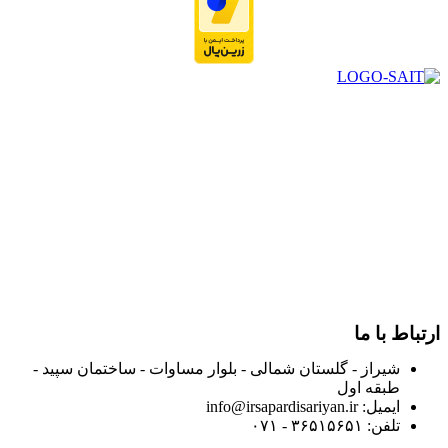
در سال ۱۳۸۳ با نام گروه ایران پخش فعالیت خود را در زمینه تامین
و توزیع کالاهای بهداشتی درمانی و ساپورت های ارتوپدی مابین
داروخانه هاو فروشگاه‌های کالای پزشکی سطح شهر شیراز آغاز و
در سالهای بعد محدوده فعالیت خود را به اکثر شهرهای استان
فارس گسترده کرد.
از ابتدای سال ۱۴۰۰ جهت ارائه خدمات و فروش محصولات خود به
مصرف کنندگان ارجمند بصورت غیرحضوری اقدام به راه اندازی
فروشگاه اینترنتی خود کرده و با امید به ارائه هرچه بهتر خدمات خود
و جلب رضایت بیش از پیش به هموطنان عزیز از این طریق اقدام
نموده است.
ارتباط با ما
شیراز - گلستان شمالی - بلوار مساوات - ساختمان سپید -
طبقه اول
ایمیل: info@irsapardisariyan.ir
تلفن: ۳۶۵۱۵۶۵۱ - ۰۷۱