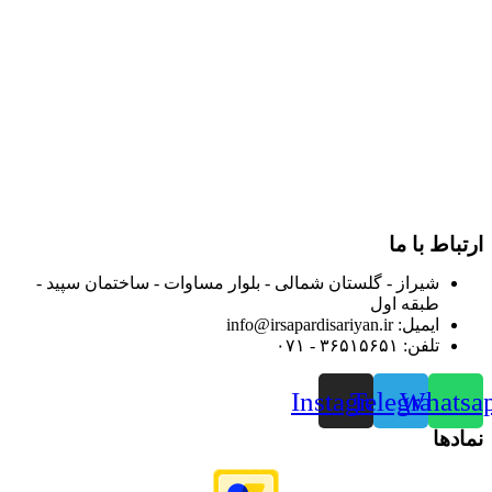
در سال ۱۳۸۳ با نام گروه ایران پخش فعالیت خود را در زمینه تامین
و توزیع کالاهای بهداشتی درمانی و ساپورت های ارتوپدی مابین
داروخانه هاو فروشگاه‌های کالای پزشکی سطح شهر شیراز آغاز و
در سالهای بعد محدوده فعالیت خود را به اکثر شهرهای استان
فارس گسترده کرد.
از ابتدای سال ۱۴۰۰ جهت ارائه خدمات و فروش محصولات خود به
مصرف کنندگان ارجمند بصورت غیرحضوری اقدام به راه اندازی
فروشگاه اینترنتی خود کرده و با امید به ارائه هرچه بهتر خدمات خود
و جلب رضایت بیش از پیش به هموطنان عزیز از این طریق اقدام
نموده است.
ارتباط با ما
شیراز - گلستان شمالی - بلوار مساوات - ساختمان سپید -
طبقه اول
ایمیل: info@irsapardisariyan.ir
تلفن: ۳۶۵۱۵۶۵۱ - ۰۷۱
Instagram
Telegram
Whatsa
نمادها