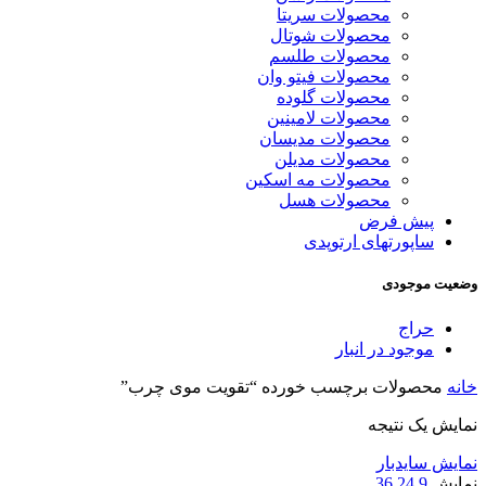
محصولات سریتا
محصولات شوتال
محصولات طلسم
محصولات فیتو وان
محصولات گلوده
محصولات لامینین
محصولات مدیسان
محصولات مدیلن
محصولات مه اسکین
محصولات هسل
پیش فرض
ساپورتهای ارتوپدی
وضعیت موجودی
حراج
موجود در انبار
خانه
محصولات برچسب خورده “تقویت موی چرب”
نمایش یک نتیجه
نمایش سایدبار
نمایش
9
24
36