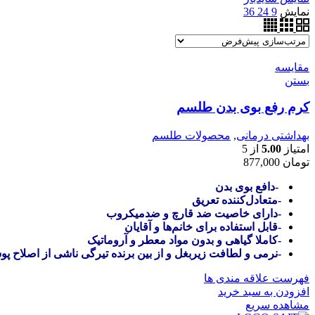
نمایش
9
24
36
مقایسه
بستن
کرم رفع بوی بدن طلسم
بهداشتی درمانی
,
محصولات طلسم
امتیاز
5.00
از 5
تومان
877,000
-دافع بوی بدن
-متعادل‌کننده تعریق
-دارای خاصیت ضد قارچ و ضدمیکروب
-قابل استفاده برای خانم‌ها و آقایان
-کاملا گیاهی و بدون مواد معطر و آروماتیک
-نرمی و لطافت زیربغل و از بین برنده تیرگی ناشی از اصلاح پ
فهرست علاقه مندی ها
افزودن به سبد خرید
مشاهده سریع