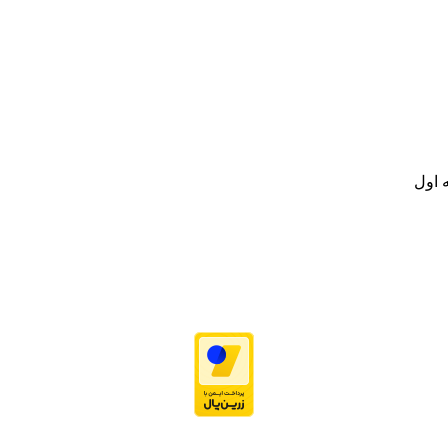
نه تامین و توزیع کالاهای بهداشتی درمانی و ساپورت های ارتوپدی مابین د
.
ت خود به مصرف کنندگان ارجمند بصورت غیرحضوری اقدام به راه اندازی فروشگ
.
 اول