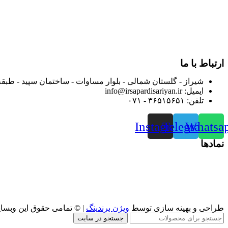
در سال ۱۳۸۳ با نام گروه ایران پخش فعالیت خود را در زمی
بعد محدوده فعالیت خود را به اکثر شهرهای استان فارس گسترده کرد
از ابتدای سال ۱۴۰۰ جهت ارائه خدمات و فروش محصولا
رضایت بیش از پیش به هموطنان عزیز از این طریق اقدام نموده است
ارتباط با ما
شیراز - گلستان شمالی - بلوار مساوات - ساختمان سپید - طبقه
ایمیل: info@irsapardisariyan.ir
تلفن: ۳۶۵۱۵۶۵۱ - ۰۷۱
Instagram
Telegram
Whatsa
نمادها
طراحی و بهینه سازی توسط
ویژن برندینگ
| © تمامی حقوق این وبسا
جستجو در سایت