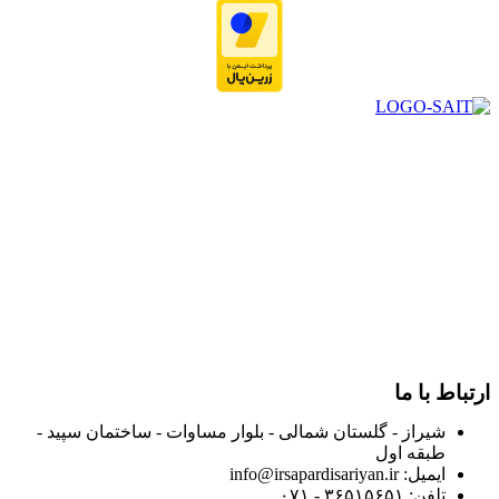
در سال ۱۳۸۳ با نام گروه ایران پخش فعالیت خود را در زمینه تامین
و توزیع کالاهای بهداشتی درمانی و ساپورت های ارتوپدی مابین
داروخانه هاو فروشگاه‌های کالای پزشکی سطح شهر شیراز آغاز و
در سالهای بعد محدوده فعالیت خود را به اکثر شهرهای استان
فارس گسترده کرد.
از ابتدای سال ۱۴۰۰ جهت ارائه خدمات و فروش محصولات خود به
مصرف کنندگان ارجمند بصورت غیرحضوری اقدام به راه اندازی
فروشگاه اینترنتی خود کرده و با امید به ارائه هرچه بهتر خدمات خود
و جلب رضایت بیش از پیش به هموطنان عزیز از این طریق اقدام
نموده است.
ارتباط با ما
شیراز - گلستان شمالی - بلوار مساوات - ساختمان سپید -
طبقه اول
ایمیل: info@irsapardisariyan.ir
تلفن: ۳۶۵۱۵۶۵۱ - ۰۷۱