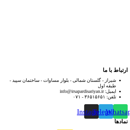
در سال ۱۳۸۳ با نام گروه ایران پخش فعالیت خود را در زمینه تامین
و توزیع کالاهای بهداشتی درمانی و ساپورت های ارتوپدی مابین
داروخانه هاو فروشگاه‌های کالای پزشکی سطح شهر شیراز آغاز و
در سالهای بعد محدوده فعالیت خود را به اکثر شهرهای استان
فارس گسترده کرد.
از ابتدای سال ۱۴۰۰ جهت ارائه خدمات و فروش محصولات خود به
مصرف کنندگان ارجمند بصورت غیرحضوری اقدام به راه اندازی
فروشگاه اینترنتی خود کرده و با امید به ارائه هرچه بهتر خدمات خود
و جلب رضایت بیش از پیش به هموطنان عزیز از این طریق اقدام
نموده است.
ارتباط با ما
شیراز - گلستان شمالی - بلوار مساوات - ساختمان سپید -
طبقه اول
ایمیل: info@irsapardisariyan.ir
تلفن: ۳۶۵۱۵۶۵۱ - ۰۷۱
Instagram
Telegram
Whatsa
نمادها