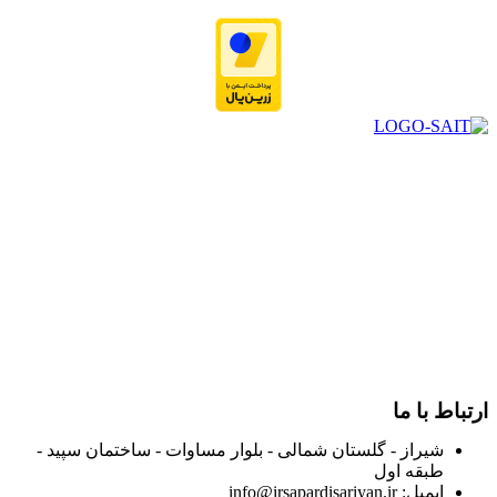
در سال ۱۳۸۳ با نام گروه ایران پخش فعالیت خود را در زمینه تامین
و توزیع کالاهای بهداشتی درمانی و ساپورت های ارتوپدی مابین
داروخانه هاو فروشگاه‌های کالای پزشکی سطح شهر شیراز آغاز و
در سالهای بعد محدوده فعالیت خود را به اکثر شهرهای استان
فارس گسترده کرد.
از ابتدای سال ۱۴۰۰ جهت ارائه خدمات و فروش محصولات خود به
مصرف کنندگان ارجمند بصورت غیرحضوری اقدام به راه اندازی
فروشگاه اینترنتی خود کرده و با امید به ارائه هرچه بهتر خدمات خود
و جلب رضایت بیش از پیش به هموطنان عزیز از این طریق اقدام
نموده است.
ارتباط با ما
شیراز - گلستان شمالی - بلوار مساوات - ساختمان سپید -
طبقه اول
ایمیل: info@irsapardisariyan.ir