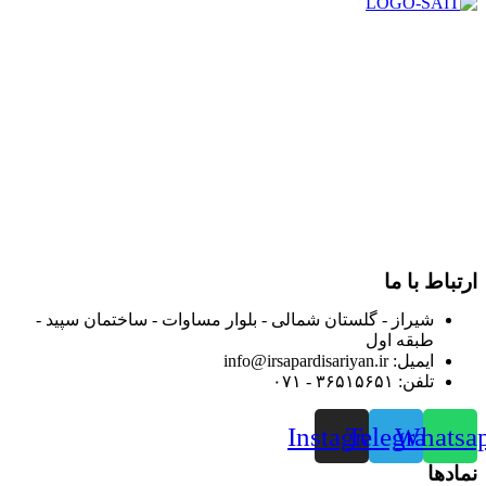
در سال ۱۳۸۳ با نام گروه ایران پخش فعالیت خود را در زمینه تامین
و توزیع کالاهای بهداشتی درمانی و ساپورت های ارتوپدی مابین
داروخانه هاو فروشگاه‌های کالای پزشکی سطح شهر شیراز آغاز و
در سالهای بعد محدوده فعالیت خود را به اکثر شهرهای استان
فارس گسترده کرد.
از ابتدای سال ۱۴۰۰ جهت ارائه خدمات و فروش محصولات خود به
مصرف کنندگان ارجمند بصورت غیرحضوری اقدام به راه اندازی
فروشگاه اینترنتی خود کرده و با امید به ارائه هرچه بهتر خدمات خود
و جلب رضایت بیش از پیش به هموطنان عزیز از این طریق اقدام
نموده است.
ارتباط با ما
شیراز - گلستان شمالی - بلوار مساوات - ساختمان سپید -
طبقه اول
ایمیل: info@irsapardisariyan.ir
تلفن: ۳۶۵۱۵۶۵۱ - ۰۷۱
Instagram
Telegram
Whatsa
نمادها