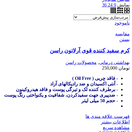
نمایش
9
24
36
ناموجود
مقایسه
بستن
کرم سفید کننده قوی آرلاتون راسن
بهداشتی درمانی
,
محصولات راسن
تومان
250,000
- فاقد چربی ( Oil Free )
- آنتی اکسیدان و ضد رادیکالهای آزاد
- برطرف کننده لک و تیرگی پوست و فاقد هیدروکینون
- ضدپیری جهت سفیدکردن، شفافیت و یکنواختی رنگ پوست
- حجم 50 میلی لیتر
فهرست علاقه مندی ها
اطلاعات بیشتر
مشاهده سریع