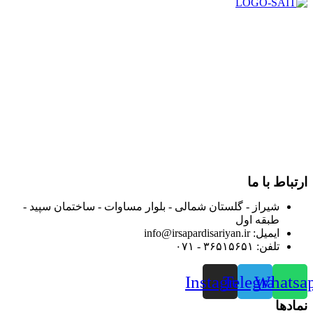
در سال ۱۳۸۳ با نام گروه ایران پخش فعالیت خود را در زمینه تامین
و توزیع کالاهای بهداشتی درمانی و ساپورت های ارتوپدی مابین
داروخانه هاو فروشگاه‌های کالای پزشکی سطح شهر شیراز آغاز و
در سالهای بعد محدوده فعالیت خود را به اکثر شهرهای استان
فارس گسترده کرد.
از ابتدای سال ۱۴۰۰ جهت ارائه خدمات و فروش محصولات خود به
مصرف کنندگان ارجمند بصورت غیرحضوری اقدام به راه اندازی
فروشگاه اینترنتی خود کرده و با امید به ارائه هرچه بهتر خدمات خود
و جلب رضایت بیش از پیش به هموطنان عزیز از این طریق اقدام
نموده است.
ارتباط با ما
شیراز - گلستان شمالی - بلوار مساوات - ساختمان سپید -
طبقه اول
ایمیل: info@irsapardisariyan.ir
تلفن: ۳۶۵۱۵۶۵۱ - ۰۷۱
Instagram
Telegram
Whatsa
نمادها