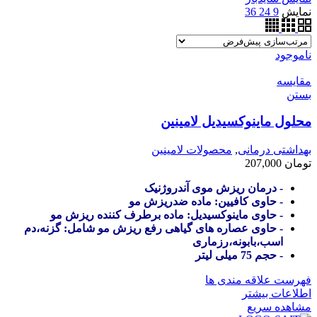
نمایش
9
24
36
ناموجود
مقایسه
بستن
محلول ماینوکسیدیل لامینین
بهداشتی درمانی
,
محصولات لامینین
تومان
207,000
- درمان ریزش موی آندروژنیک
- حاوی کافیین: ماده ضدریزش مو
- حاوی ماینوکسیدیل: ماده برطرف کننده ریزش مو
- حاوی عصاره های گیاهی رفع ریزش مو شامل: گزنه،دم
اسب،بابونه،رزماری
- حجم 75 میلی لیتر
فهرست علاقه مندی ها
اطلاعات بیشتر
مشاهده سریع