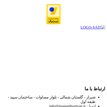
در سال ۱۳۸۳ با نام گروه ایران پخش فعالیت خود را در زمینه تامین
و توزیع کالاهای بهداشتی درمانی و ساپورت های ارتوپدی مابین
داروخانه هاو فروشگاه‌های کالای پزشکی سطح شهر شیراز آغاز و
در سالهای بعد محدوده فعالیت خود را به اکثر شهرهای استان
فارس گسترده کرد.
از ابتدای سال ۱۴۰۰ جهت ارائه خدمات و فروش محصولات خود به
مصرف کنندگان ارجمند بصورت غیرحضوری اقدام به راه اندازی
فروشگاه اینترنتی خود کرده و با امید به ارائه هرچه بهتر خدمات خود
و جلب رضایت بیش از پیش به هموطنان عزیز از این طریق اقدام
نموده است.
ارتباط با ما
شیراز - گلستان شمالی - بلوار مساوات - ساختمان سپید -
طبقه اول
ایمیل: info@irsapardisariyan.ir