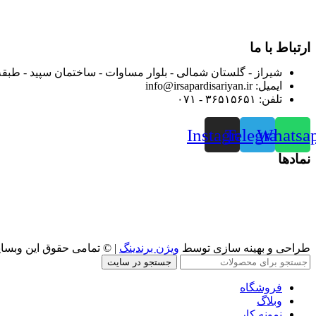
از ابتدای سال ۱۴۰۰ جهت ارائه خدمات و فروش محصولا
رضایت بیش از پیش به هموطنان عزیز از این طریق اقدام نموده است
ارتباط با ما
شیراز - گلستان شمالی - بلوار مساوات - ساختمان سپید - طبقه
ایمیل: info@irsapardisariyan.ir
تلفن: ۳۶۵۱۵۶۵۱ - ۰۷۱
Instagram
Telegram
Whatsa
نمادها
طراحی و بهینه سازی توسط
ویژن برندینگ
| © تمامی حقوق این وبسا
جستجو در سایت
فروشگاه
وبلاگ
نمونه کار