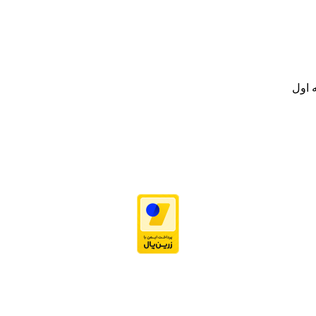
.
ت خود به مصرف کنندگان ارجمند بصورت غیرحضوری اقدام به راه اندازی فروشگ
.
 اول
نه تامین و توزیع کالاهای بهداشتی درمانی و ساپورت های ارتوپدی مابین د
.