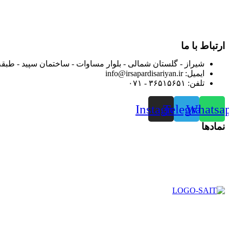
بعد محدوده فعالیت خود را به اکثر شهرهای استان فارس گسترده کرد
از ابتدای سال ۱۴۰۰ جهت ارائه خدمات و فروش محصولا
رضایت بیش از پیش به هموطنان عزیز از این طریق اقدام نموده است
ارتباط با ما
شیراز - گلستان شمالی - بلوار مساوات - ساختمان سپید - طبقه
ایمیل: info@irsapardisariyan.ir
تلفن: ۳۶۵۱۵۶۵۱ - ۰۷۱
Instagram
Telegram
Whatsa
نمادها
در سال ۱۳۸۳ با نام گروه ایران پخش فعالیت خود را در زمی
بعد محدوده فعالیت خود را به اکثر شهرهای استان فارس گسترده کرد