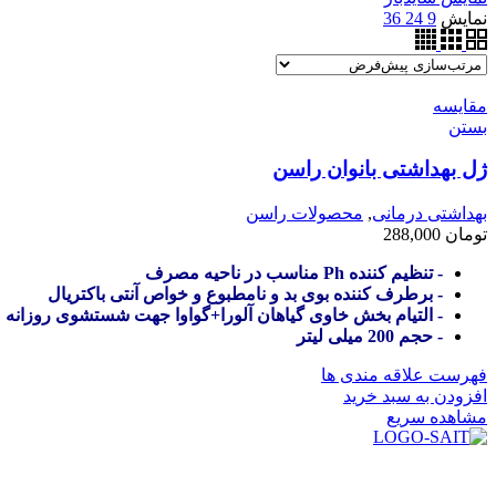
نمایش
9
24
36
مقایسه
بستن
ژل بهداشتی بانوان راسن
بهداشتی درمانی
,
محصولات راسن
تومان
288,000
- تنظیم کننده Ph مناسب در ناحیه مصرف
- برطرف کننده بوی بد و نامطبوع و خواص آنتی باکتریال
- التیام بخش خاوی گیاهان آلورا+گواوا جهت شستشوی روزانه
- حجم 200 میلی لیتر
فهرست علاقه مندی ها
افزودن به سبد خرید
مشاهده سریع
در سال ۱۳۸۳ با نام گروه ایران پخش فعالیت خود را در زمی