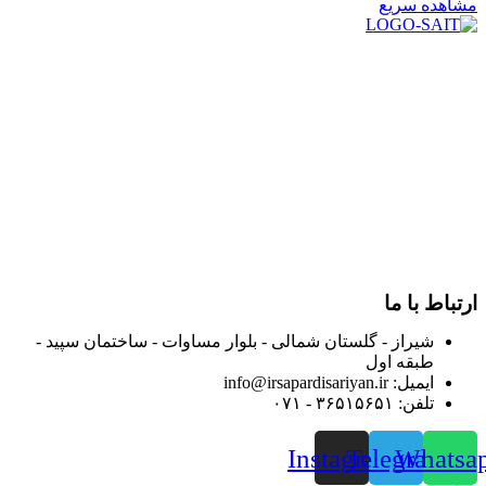
مشاهده سریع
در سال ۱۳۸۳ با نام گروه ایران پخش فعالیت خود را در زمینه تامین
و توزیع کالاهای بهداشتی درمانی و ساپورت های ارتوپدی مابین
داروخانه هاو فروشگاه‌های کالای پزشکی سطح شهر شیراز آغاز و
در سالهای بعد محدوده فعالیت خود را به اکثر شهرهای استان
فارس گسترده کرد.
از ابتدای سال ۱۴۰۰ جهت ارائه خدمات و فروش محصولات خود به
مصرف کنندگان ارجمند بصورت غیرحضوری اقدام به راه اندازی
فروشگاه اینترنتی خود کرده و با امید به ارائه هرچه بهتر خدمات خود
و جلب رضایت بیش از پیش به هموطنان عزیز از این طریق اقدام
نموده است.
ارتباط با ما
شیراز - گلستان شمالی - بلوار مساوات - ساختمان سپید -
طبقه اول
ایمیل: info@irsapardisariyan.ir
تلفن: ۳۶۵۱۵۶۵۱ - ۰۷۱
Instagram
Telegram
Whatsa