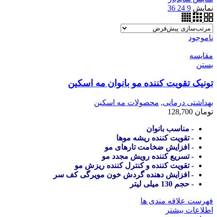
نمایش
9
24
36
ناموجود
مقایسه
بستن
تونیک تقویت کننده مو بانوان مه اسکین
بهداشتی درمانی
,
محصولات مه اسکین
تومان
128,700
- مناسب بانوان
- تقویت کننده ریشه موها
- افزایش ضخامت تارهای مو
- تسریع کننده رویش مجدد مو
- تقویت کننده و کنترل کننده ریزش مو
- افزایش دهنده گردش خون مویرگی کف سر
- حجم 130 میلی لیتر
فهرست علاقه مندی ها
اطلاعات بیشتر