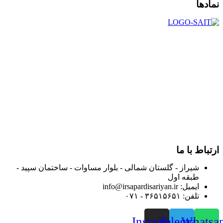
نمادها
در سال ۱۳۸۳ با نام گروه ایران پخش فعالیت خود را در زمینه تامین
و توزیع کالاهای بهداشتی درمانی و ساپورت های ارتوپدی مابین
داروخانه هاو فروشگاه‌های کالای پزشکی سطح شهر شیراز آغاز و
در سالهای بعد محدوده فعالیت خود را به اکثر شهرهای استان
فارس گسترده کرد.
از ابتدای سال ۱۴۰۰ جهت ارائه خدمات و فروش محصولات خود به
مصرف کنندگان ارجمند بصورت غیرحضوری اقدام به راه اندازی
فروشگاه اینترنتی خود کرده و با امید به ارائه هرچه بهتر خدمات خود
و جلب رضایت بیش از پیش به هموطنان عزیز از این طریق اقدام
نموده است.
ارتباط با ما
شیراز - گلستان شمالی - بلوار مساوات - ساختمان سپید -
طبقه اول
ایمیل: info@irsapardisariyan.ir
تلفن: ۳۶۵۱۵۶۵۱ - ۰۷۱
Instagram
Telegram
Whatsa