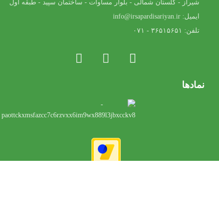
شیراز - گلستان شمالی - بلوار مساوات - ساختمان سپید - طبقه اول
ایمیل: info@irsapardisariyan.ir
تلفن: ۳۶۵۱۵۶۵۱ - ۰۷۱
نمادها
طراحی و بهینه سازی توسط
ویژن برندینگ
| © تمامی حقوق این وبسایت
برای ایرسا پردیس آرین محفوظ است.