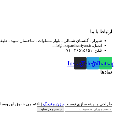
در سال ۱۳۸۳ با نام گروه ایران پخش فعالیت خود را در زمی
بعد محدوده فعالیت خود را به اکثر شهرهای استان فارس گسترده کرد
از ابتدای سال ۱۴۰۰ جهت ارائه خدمات و فروش محصولا
رضایت بیش از پیش به هموطنان عزیز از این طریق اقدام نموده است
ارتباط با ما
شیراز - گلستان شمالی - بلوار مساوات - ساختمان سپید - طبقه
ایمیل: info@irsapardisariyan.ir
تلفن: ۳۶۵۱۵۶۵۱ - ۰۷۱
Instagram
Telegram
Whatsa
نمادها
طراحی و بهینه سازی توسط
ویژن برندینگ
| © تمامی حقوق این وبسا
جستجو در سایت