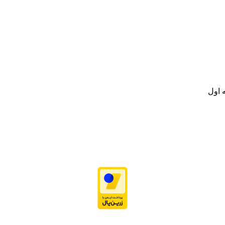
نه تامین و توزیع کالاهای بهداشتی درمانی و ساپورت های ارتوپدی مابین د
.
ت خود به مصرف کنندگان ارجمند بصورت غیرحضوری اقدام به راه اندازی فروشگ
.
 اول