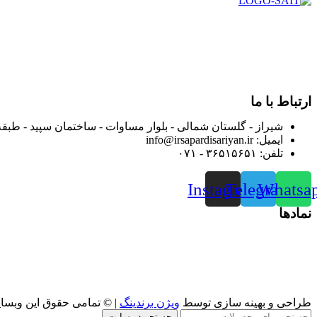
در سال ۱۳۸۳ با نام گروه ایران پخش فعالیت خود را در زمی
بعد محدوده فعالیت خود را به اکثر شهرهای استان فارس گسترده کرد
از ابتدای سال ۱۴۰۰ جهت ارائه خدمات و فروش محصولا
رضایت بیش از پیش به هموطنان عزیز از این طریق اقدام نموده است
ارتباط با ما
شیراز - گلستان شمالی - بلوار مساوات - ساختمان سپید - طبقه
ایمیل: info@irsapardisariyan.ir
تلفن: ۳۶۵۱۵۶۵۱ - ۰۷۱
Instagram
Telegram
Whatsa
نمادها
طراحی و بهینه سازی توسط
ویژن برندینگ
| © تمامی حقوق این وبسا
جستجو در سایت