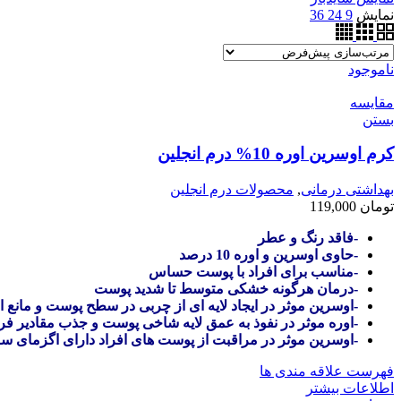
نمایش
9
24
36
ناموجود
مقایسه
بستن
کرم اوسرین اوره 10% درم انجلین
بهداشتی درمانی
,
محصولات درم انجلین
تومان
119,000
-فاقد رنگ و عطر
-حاوی اوسرین و اوره 10 درصد
-مناسب برای افراد با پوست حساس
-درمان هرگونه خشکی متوسط تا شدید پوست
-اوسرین موثر در ایجاد لایه ای از چربی در سطح پوست و مانع 
-اوره موثر در نفوذ به عمق لایه شاخی پوست و جذب مقادیر فر
-اوسرین موثر در مراقبت از پوست های افراد دارای اگزمای سرش
فهرست علاقه مندی ها
اطلاعات بیشتر