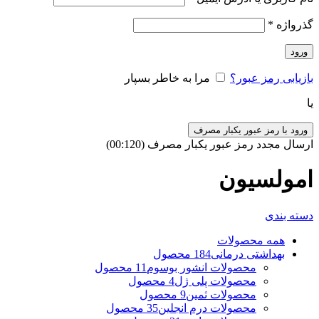
گذرواژه
*
ورود
بازیابی رمز عبور؟
مرا به خاطر بسپار
یا
ورود با رمز عبور یکبار مصرف
ارسال مجدد رمز عبور یکبار مصرف
(00:
120
)
امولسیون
دسته بندی
همه
محصولات
بهداشتی درمانی
184 محصول
محصولات انشور بوسوم
11 محصول
محصولات پلی ژل
4 محصول
محصولات ثمین
9 محصول
محصولات درم انجلین
35 محصول