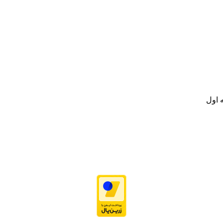
نه تامین و توزیع کالاهای بهداشتی درمانی و ساپورت های ارتوپدی مابین د
.
ت خود به مصرف کنندگان ارجمند بصورت غیرحضوری اقدام به راه اندازی فروشگ
.
 اول