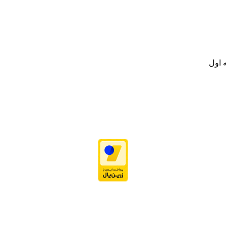
.
ت خود به مصرف کنندگان ارجمند بصورت غیرحضوری اقدام به راه اندازی فروشگ
.
 اول
نه تامین و توزیع کالاهای بهداشتی درمانی و ساپورت های ارتوپدی مابین د
.