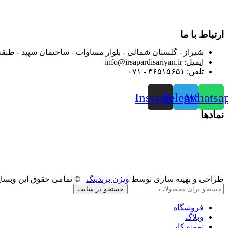
از ابتدای سال ۱۴۰۰ جهت ارائه خدمات و فروش محصولا
رضایت بیش از پیش به هموطنان عزیز از این طریق اقدام نموده است
ارتباط با ما
شیراز - گلستان شمالی - بلوار مساوات - ساختمان سپید - طبقه
ایمیل: info@irsapardisariyan.ir
تلفن: ۳۶۵۱۵۶۵۱ - ۰۷۱
Instagram
Telegram
Whatsa
نمادها
طراحی و بهینه سازی توسط
ویژن برندینگ
| © تمامی حقوق این وبسا
جستجو در سایت
فروشگاه
وبلاگ
نمونه کار