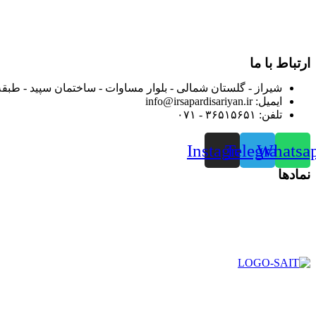
بعد محدوده فعالیت خود را به اکثر شهرهای استان فارس گسترده کرد
از ابتدای سال ۱۴۰۰ جهت ارائه خدمات و فروش محصولا
رضایت بیش از پیش به هموطنان عزیز از این طریق اقدام نموده است
ارتباط با ما
شیراز - گلستان شمالی - بلوار مساوات - ساختمان سپید - طبقه
ایمیل: info@irsapardisariyan.ir
تلفن: ۳۶۵۱۵۶۵۱ - ۰۷۱
Instagram
Telegram
Whatsa
نمادها
در سال ۱۳۸۳ با نام گروه ایران پخش فعالیت خود را در زمی
بعد محدوده فعالیت خود را به اکثر شهرهای استان فارس گسترده کرد