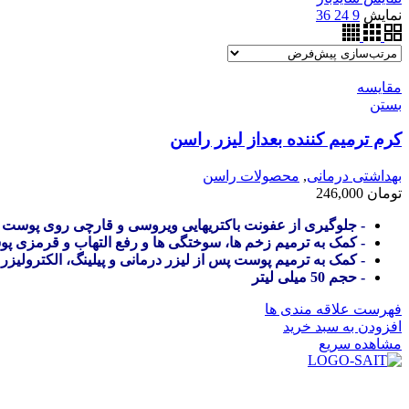
نمایش
9
24
36
مقایسه
بستن
کرم ترمیم کننده بعداز لیزر راسن
بهداشتی درمانی
,
محصولات راسن
تومان
246,000
- جلوگیری از عفونت باکتریهایی ویروسی و قارچی روی پوست
- کمک به ترمیم زخم ها، سوختگی ها و رفع التهاب و قرمزی پ
- کمک به ترمیم پوست پس از لیزر درمانی و پیلینگ، الکترولیزر 
- حجم 50 میلی لیتر
فهرست علاقه مندی ها
افزودن به سبد خرید
مشاهده سریع
در سال ۱۳۸۳ با نام گروه ایران پخش فعالیت خود را در زمی