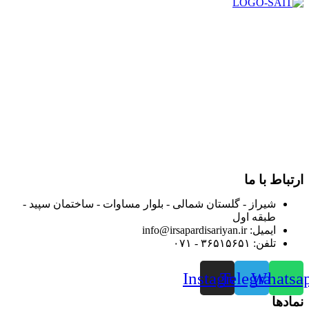
در سال ۱۳۸۳ با نام گروه ایران پخش فعالیت خود را در زمینه تامین
و توزیع کالاهای بهداشتی درمانی و ساپورت های ارتوپدی مابین
داروخانه هاو فروشگاه‌های کالای پزشکی سطح شهر شیراز آغاز و
در سالهای بعد محدوده فعالیت خود را به اکثر شهرهای استان
فارس گسترده کرد.
از ابتدای سال ۱۴۰۰ جهت ارائه خدمات و فروش محصولات خود به
مصرف کنندگان ارجمند بصورت غیرحضوری اقدام به راه اندازی
فروشگاه اینترنتی خود کرده و با امید به ارائه هرچه بهتر خدمات خود
و جلب رضایت بیش از پیش به هموطنان عزیز از این طریق اقدام
نموده است.
ارتباط با ما
شیراز - گلستان شمالی - بلوار مساوات - ساختمان سپید -
طبقه اول
ایمیل: info@irsapardisariyan.ir
تلفن: ۳۶۵۱۵۶۵۱ - ۰۷۱
Instagram
Telegram
Whatsa
نمادها