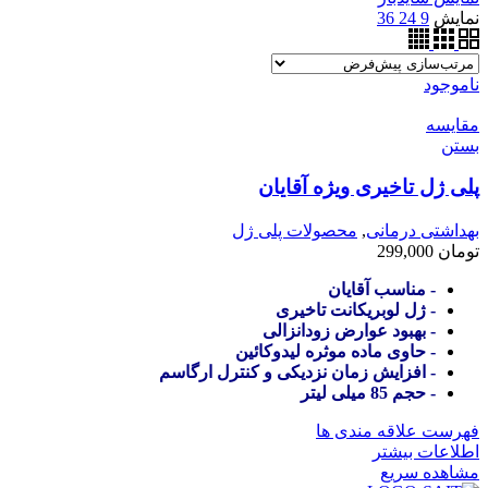
نمایش
9
24
36
ناموجود
مقایسه
بستن
پلی ژل تاخیری ویژه آقایان
بهداشتی درمانی
,
محصولات پلی ژل
تومان
299,000
- مناسب آقایان
- ژل لوبریکانت تاخیری
- بهبود عوارض زودانزالی
- حاوی ماده موثره لیدوکائین
- افزایش زمان نزدیکی و کنترل ارگاسم
- حجم 85 میلی لیتر
فهرست علاقه مندی ها
اطلاعات بیشتر
مشاهده سریع