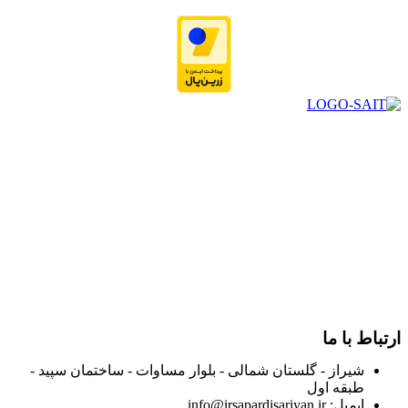
در سال ۱۳۸۳ با نام گروه ایران پخش فعالیت خود را در زمینه تامین
و توزیع کالاهای بهداشتی درمانی و ساپورت های ارتوپدی مابین
داروخانه هاو فروشگاه‌های کالای پزشکی سطح شهر شیراز آغاز و
در سالهای بعد محدوده فعالیت خود را به اکثر شهرهای استان
فارس گسترده کرد.
از ابتدای سال ۱۴۰۰ جهت ارائه خدمات و فروش محصولات خود به
مصرف کنندگان ارجمند بصورت غیرحضوری اقدام به راه اندازی
فروشگاه اینترنتی خود کرده و با امید به ارائه هرچه بهتر خدمات خود
و جلب رضایت بیش از پیش به هموطنان عزیز از این طریق اقدام
نموده است.
ارتباط با ما
شیراز - گلستان شمالی - بلوار مساوات - ساختمان سپید -
طبقه اول
ایمیل: info@irsapardisariyan.ir