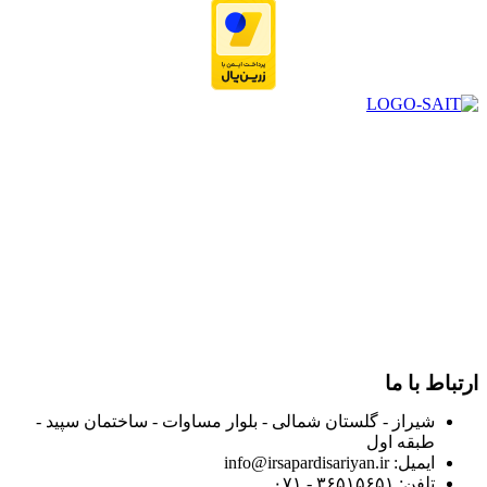
در سال ۱۳۸۳ با نام گروه ایران پخش فعالیت خود را در زمینه تامین
و توزیع کالاهای بهداشتی درمانی و ساپورت های ارتوپدی مابین
داروخانه هاو فروشگاه‌های کالای پزشکی سطح شهر شیراز آغاز و
در سالهای بعد محدوده فعالیت خود را به اکثر شهرهای استان
فارس گسترده کرد.
از ابتدای سال ۱۴۰۰ جهت ارائه خدمات و فروش محصولات خود به
مصرف کنندگان ارجمند بصورت غیرحضوری اقدام به راه اندازی
فروشگاه اینترنتی خود کرده و با امید به ارائه هرچه بهتر خدمات خود
و جلب رضایت بیش از پیش به هموطنان عزیز از این طریق اقدام
نموده است.
ارتباط با ما
شیراز - گلستان شمالی - بلوار مساوات - ساختمان سپید -
طبقه اول
ایمیل: info@irsapardisariyan.ir
تلفن: ۳۶۵۱۵۶۵۱ - ۰۷۱