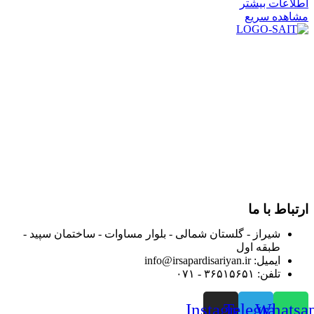
اطلاعات بیشتر
مشاهده سریع
در سال ۱۳۸۳ با نام گروه ایران پخش فعالیت خود را در زمینه تامین
و توزیع کالاهای بهداشتی درمانی و ساپورت های ارتوپدی مابین
داروخانه هاو فروشگاه‌های کالای پزشکی سطح شهر شیراز آغاز و
در سالهای بعد محدوده فعالیت خود را به اکثر شهرهای استان
فارس گسترده کرد.
از ابتدای سال ۱۴۰۰ جهت ارائه خدمات و فروش محصولات خود به
مصرف کنندگان ارجمند بصورت غیرحضوری اقدام به راه اندازی
فروشگاه اینترنتی خود کرده و با امید به ارائه هرچه بهتر خدمات خود
و جلب رضایت بیش از پیش به هموطنان عزیز از این طریق اقدام
نموده است.
ارتباط با ما
شیراز - گلستان شمالی - بلوار مساوات - ساختمان سپید -
طبقه اول
ایمیل: info@irsapardisariyan.ir
تلفن: ۳۶۵۱۵۶۵۱ - ۰۷۱
Instagram
Telegram
Whatsa