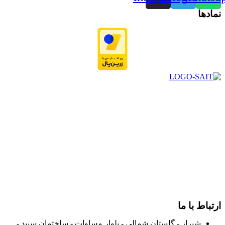
نمادها
در سال ۱۳۸۳ با نام گروه ایران پخش فعالیت خود را در زمینه تامین
و توزیع کالاهای بهداشتی درمانی و ساپورت های ارتوپدی مابین
داروخانه هاو فروشگاه‌های کالای پزشکی سطح شهر شیراز آغاز و
در سالهای بعد محدوده فعالیت خود را به اکثر شهرهای استان
فارس گسترده کرد.
از ابتدای سال ۱۴۰۰ جهت ارائه خدمات و فروش محصولات خود به
مصرف کنندگان ارجمند بصورت غیرحضوری اقدام به راه اندازی
فروشگاه اینترنتی خود کرده و با امید به ارائه هرچه بهتر خدمات خود
و جلب رضایت بیش از پیش به هموطنان عزیز از این طریق اقدام
نموده است.
ارتباط با ما
شیراز - گلستان شمالی - بلوار مساوات - ساختمان سپید -