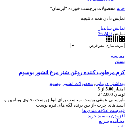
خانه
محصولات برچسب خورده “ابرسان”
نمایش دادن همه 2 نتیجه
نمایش سایدبار
نمایش
9
24
36
مقایسه
بستن
کرم مرطوب کننده روغن شتر مرغ انشور بوسوم
بهداشتی درمانی
,
محصولات انشور بوسوم
امتیاز
5.00
از 5
تومان
242,000
-آبرسانی عمقی پوست -مناسب برای انواع پوست -حاوی ویتامین و
اسید های چرب -از بین برنده لکه های تیره پوست
فهرست علاقه مندی ها
افزودن به سبد خرید
مشاهده سریع
تازه