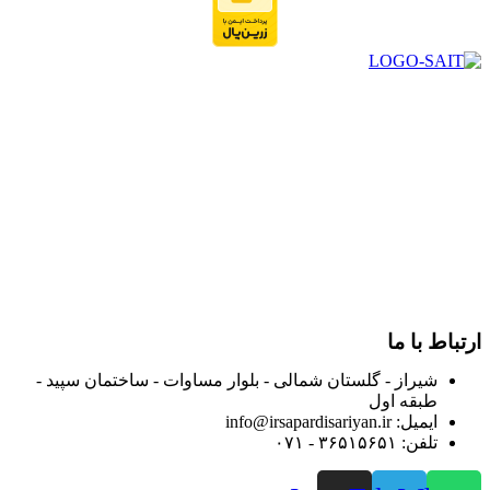
در سال ۱۳۸۳ با نام گروه ایران پخش فعالیت خود را در زمینه تامین
و توزیع کالاهای بهداشتی درمانی و ساپورت های ارتوپدی مابین
داروخانه هاو فروشگاه‌های کالای پزشکی سطح شهر شیراز آغاز و
در سالهای بعد محدوده فعالیت خود را به اکثر شهرهای استان
فارس گسترده کرد.
از ابتدای سال ۱۴۰۰ جهت ارائه خدمات و فروش محصولات خود به
مصرف کنندگان ارجمند بصورت غیرحضوری اقدام به راه اندازی
فروشگاه اینترنتی خود کرده و با امید به ارائه هرچه بهتر خدمات خود
و جلب رضایت بیش از پیش به هموطنان عزیز از این طریق اقدام
نموده است.
ارتباط با ما
شیراز - گلستان شمالی - بلوار مساوات - ساختمان سپید -
طبقه اول
ایمیل: info@irsapardisariyan.ir
تلفن: ۳۶۵۱۵۶۵۱ - ۰۷۱