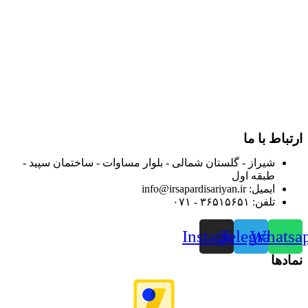
داروخانه هاو فروشگاه‌های کالای پزشکی سطح شهر شیراز آغاز و
در سالهای بعد محدوده فعالیت خود را به اکثر شهرهای استان
فارس گسترده کرد.
از ابتدای سال ۱۴۰۰ جهت ارائه خدمات و فروش محصولات خود به
مصرف کنندگان ارجمند بصورت غیرحضوری اقدام به راه اندازی
فروشگاه اینترنتی خود کرده و با امید به ارائه هرچه بهتر خدمات خود
و جلب رضایت بیش از پیش به هموطنان عزیز از این طریق اقدام
نموده است.
ارتباط با ما
شیراز - گلستان شمالی - بلوار مساوات - ساختمان سپید -
طبقه اول
ایمیل: info@irsapardisariyan.ir
تلفن: ۳۶۵۱۵۶۵۱ - ۰۷۱
Instagram
Telegram
Whatsa
نمادها