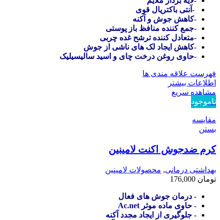
-لایه بردار ملایم
-آنتی باکتریال قوی
-کاهش جوش و آکنه
-جمع کننده منافظ باز پوستی
-متعادل کننده ترشح غده چربی
-کاهش ایجاد لک های ناشی از جوش
-حاوی روغن درخت چای و اسید سالیسیلیک
فهرست علاقه مندی ها
اطلاعات بیشتر
مشاهده سریع
ناموجود
مقایسه
بستن
کرم ضدجوش اکنت لامینین
بهداشتی درمانی
,
محصولات لامینین
تومان
176,000
- درمان جوش های فعال
- حاوی ماده موثر Ac.net
- جلوگیری از ایجاد مجدد آکنه