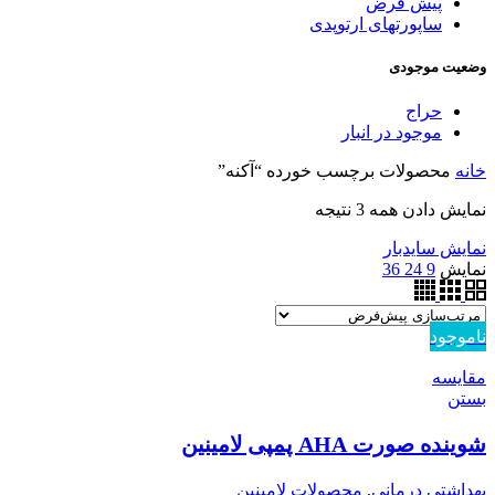
پیش فرض
ساپورتهای ارتوپدی
وضعیت موجودی
حراج
موجود در انبار
خانه
محصولات برچسب خورده “آکنه”
نمایش دادن همه 3 نتیجه
نمایش سایدبار
نمایش
9
24
36
ناموجود
مقایسه
بستن
شوینده صورت AHA پمپی لامینین
بهداشتی درمانی
,
محصولات لامینین