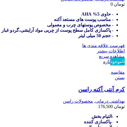
تومان
0
- حاوی 5% AHA
- مناسب پوست های مستعد آکنه
- مخصوص پوستهای چرب و معمولی
- پاکسازی کامل سطح پوست از چربی مواد آرایشی،گردو غبار و 
- حجم 50 میلی لیتر
فهرست علاقه مندی ها
اطلاعات بیشتر
مشاهده سریع
ناموجود
تازه
مقایسه
بستن
کرم آنتی آکنه راسن
بهداشتی درمانی
,
محصولات راسن
تومان
176,500
-التیام بخش
-پاکسازی کننده