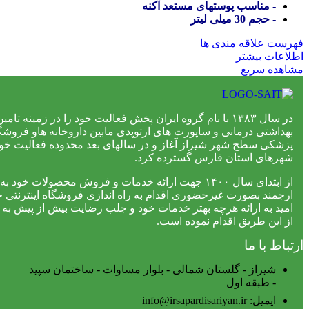
- مناسب پوستهای مستعد آکنه
- حجم 30 میلی لیتر
فهرست علاقه مندی ها
اطلاعات بیشتر
مشاهده سریع
در سال ۱۳۸۳ با نام گروه ایران پخش فعالیت خود را در زمینه تام
بهداشتی درمانی و ساپورت های ارتوپدی مابین داروخانه هاو فروشگا
پزشکی سطح شهر شیراز آغاز و در سالهای بعد محدوده فعالیت خود ر
شهرهای استان فارس گسترده کرد.
از ابتدای سال ۱۴۰۰ جهت ارائه خدمات و فروش محصولات خ
ارجمند بصورت غیرحضوری اقدام به راه اندازی فروشگاه اینترنتی خو
امید به ارائه هرچه بهتر خدمات خود و جلب رضایت بیش از پیش به
از این طریق اقدام نموده است.
ارتباط با ما
شیراز - گلستان شمالی - بلوار مساوات - ساختمان سپید
- طبقه اول
ایمیل: info@irsapardisariyan.ir