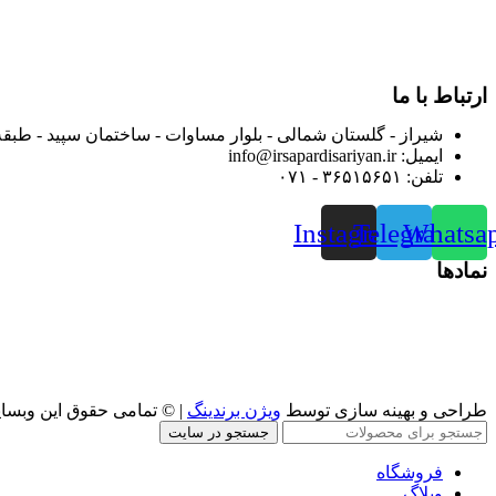
از ابتدای سال ۱۴۰۰ جهت ارائه خدمات و فروش محصولا
رضایت بیش از پیش به هموطنان عزیز از این طریق اقدام نموده است
ارتباط با ما
شیراز - گلستان شمالی - بلوار مساوات - ساختمان سپید - طبقه
ایمیل: info@irsapardisariyan.ir
تلفن: ۳۶۵۱۵۶۵۱ - ۰۷۱
Instagram
Telegram
Whatsa
نمادها
طراحی و بهینه سازی توسط
ویژن برندینگ
| © تمامی حقوق این وبسا
جستجو در سایت
فروشگاه
وبلاگ