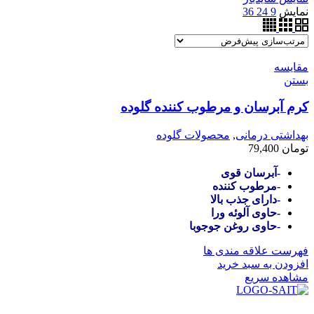
نمایش
9
24
36
مقایسه
بستن
کرم آبرسان و مرطوب کننده گلوده
بهداشتی درمانی
,
محصولات گلوده
تومان
79,400
-آبرسان قوی
-مرطوب کننده
-دارای جذب بالا
-
حاوی آلوئه ورا
-حاوی روغن جوجوبا
فهرست علاقه مندی ها
افزودن به سبد خرید
مشاهده سریع