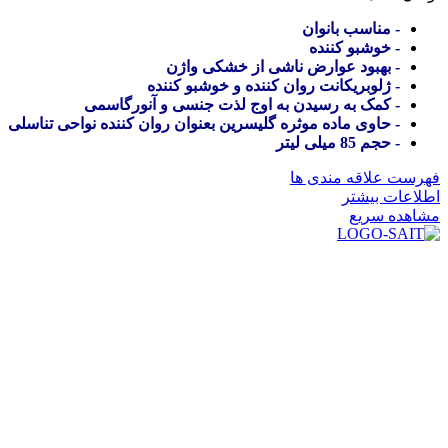
- مناسب بانوان
- خوشبو کننده
- بهبود عوارض ناشی از خشکی واژن
- ژلوبریکانت روان کننده و خوشبو کننده
- کمک به رسیدن به اوج لذت جنسی و آنورگاسمی
- حاوی ماده موثره گلیسرین بعنوان روان کننده نواحی تناسلی
- حجم 85 میلی لیتر
فهرست علاقه مندی ها
اطلاعات بیشتر
مشاهده سریع
در سال ۱۳۸۳ با نام گروه ایران پخش فعالیت خود را در زمینه تامین
و توزیع کالاهای بهداشتی درمانی و ساپورت های ارتوپدی مابین
داروخانه هاو فروشگاه‌های کالای پزشکی سطح شهر شیراز آغاز و
در سالهای بعد محدوده فعالیت خود را به اکثر شهرهای استان
فارس گسترده کرد.
از ابتدای سال ۱۴۰۰ جهت ارائه خدمات و فروش محصولات خود به
مصرف کنندگان ارجمند بصورت غیرحضوری اقدام به راه اندازی
فروشگاه اینترنتی خود کرده و با امید به ارائه هرچه بهتر خدمات خود
و جلب رضایت بیش از پیش به هموطنان عزیز از این طریق اقدام