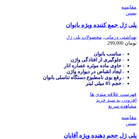
مقایسه
بستن
پلی ژل جمع کننده ویژه بانوان
بهداشتی درمانی
,
محصولات پلی ژل
تومان
299,000
- مناسب بانوان
- جلوگیری از افتادگی واژن
- حاوی ماده موثره عصاره انار
- ایجاد انقباض در دیواره واژن
- رفع بوی نامطبوع دستگاه تناسلی بانوان
- حجم 85 میلی لیتر
فهرست علاقه مندی ها
افزودن به سبد خرید
مشاهده سریع
مقایسه
بستن
پلی ژل حجم دهنده ویژه آقایان