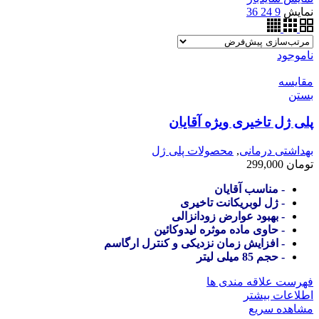
نمایش
9
24
36
ناموجود
مقایسه
بستن
پلی ژل تاخیری ویژه آقایان
بهداشتی درمانی
,
محصولات پلی ژل
تومان
299,000
- مناسب آقایان
- ژل لوبریکانت تاخیری
- بهبود عوارض زودانزالی
- حاوی ماده موثره لیدوکائین
- افزایش زمان نزدیکی و کنترل ارگاسم
- حجم 85 میلی لیتر
فهرست علاقه مندی ها
اطلاعات بیشتر
مشاهده سریع