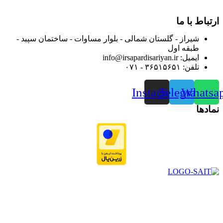
نموده است.
ارتباط با ما
شیراز - گلستان شمالی - بلوار مساوات - ساختمان سپید -
طبقه اول
ایمیل: info@irsapardisariyan.ir
تلفن: ۳۶۵۱۵۶۵۱ - ۰۷۱
Instagram
Telegram
Whatsa
نمادها
در سال ۱۳۸۳ با نام گروه ایران پخش فعالیت خود را در زمینه تامین
و توزیع کالاهای بهداشتی درمانی و ساپورت های ارتوپدی مابین
داروخانه هاو فروشگاه‌های کالای پزشکی سطح شهر شیراز آغاز و
در سالهای بعد محدوده فعالیت خود را به اکثر شهرهای استان