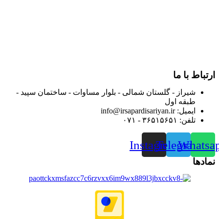
فارس گسترده کرد.
از ابتدای سال ۱۴۰۰ جهت ارائه خدمات و فروش محصولات خود به
مصرف کنندگان ارجمند بصورت غیرحضوری اقدام به راه اندازی
فروشگاه اینترنتی خود کرده و با امید به ارائه هرچه بهتر خدمات خود
و جلب رضایت بیش از پیش به هموطنان عزیز از این طریق اقدام
نموده است.
ارتباط با ما
شیراز - گلستان شمالی - بلوار مساوات - ساختمان سپید -
طبقه اول
ایمیل: info@irsapardisariyan.ir
تلفن: ۳۶۵۱۵۶۵۱ - ۰۷۱
Instagram
Telegram
Whatsa
نمادها