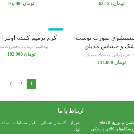
تومان
62,125
تومان
95,000
ناموجود
شستشوی صورت پوست
کرم ترمیم کننده اولترا 
ک و حساس مدیلن
بهداشتی درمانی
,
محصولات مدی
تومان
182,000
اشتی درمانی
,
محصولات مدیلن
تومان
134,000
2
1
ارتباط با ما
ه تامین و توزیع کالاهای
شیراز - گلستان شمالی - بلوار مساوات - ساختم
روشگاه‌های کالای پزشکی
اول