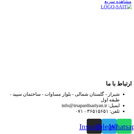
مشاهده سریع
در سال ۱۳۸۳ با نام گروه ایران پخش فعالیت خود را در زمینه تامین
و توزیع کالاهای بهداشتی درمانی و ساپورت های ارتوپدی مابین
داروخانه هاو فروشگاه‌های کالای پزشکی سطح شهر شیراز آغاز و
در سالهای بعد محدوده فعالیت خود را به اکثر شهرهای استان
فارس گسترده کرد.
از ابتدای سال ۱۴۰۰ جهت ارائه خدمات و فروش محصولات خود به
مصرف کنندگان ارجمند بصورت غیرحضوری اقدام به راه اندازی
فروشگاه اینترنتی خود کرده و با امید به ارائه هرچه بهتر خدمات خود
و جلب رضایت بیش از پیش به هموطنان عزیز از این طریق اقدام
نموده است.
ارتباط با ما
شیراز - گلستان شمالی - بلوار مساوات - ساختمان سپید -
طبقه اول
ایمیل: info@irsapardisariyan.ir
تلفن: ۳۶۵۱۵۶۵۱ - ۰۷۱
Instagram
Telegram
Whatsa