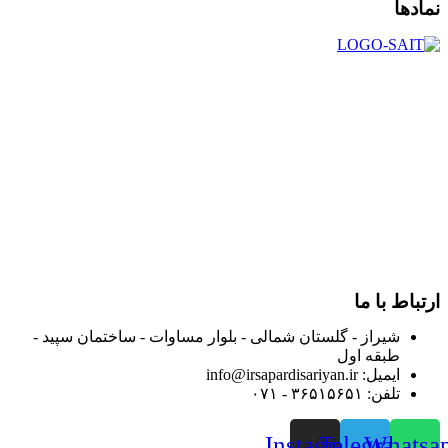
نمادها
در سال ۱۳۸۳ با نام گروه ایران پخش فعالیت خود را در زمینه تامین
و توزیع کالاهای بهداشتی درمانی و ساپورت های ارتوپدی مابین
داروخانه هاو فروشگاه‌های کالای پزشکی سطح شهر شیراز آغاز و
در سالهای بعد محدوده فعالیت خود را به اکثر شهرهای استان
فارس گسترده کرد.
از ابتدای سال ۱۴۰۰ جهت ارائه خدمات و فروش محصولات خود به
مصرف کنندگان ارجمند بصورت غیرحضوری اقدام به راه اندازی
فروشگاه اینترنتی خود کرده و با امید به ارائه هرچه بهتر خدمات خود
و جلب رضایت بیش از پیش به هموطنان عزیز از این طریق اقدام
نموده است.
ارتباط با ما
شیراز - گلستان شمالی - بلوار مساوات - ساختمان سپید -
طبقه اول
ایمیل: info@irsapardisariyan.ir
تلفن: ۳۶۵۱۵۶۵۱ - ۰۷۱
Instagram
Telegram
Whatsa