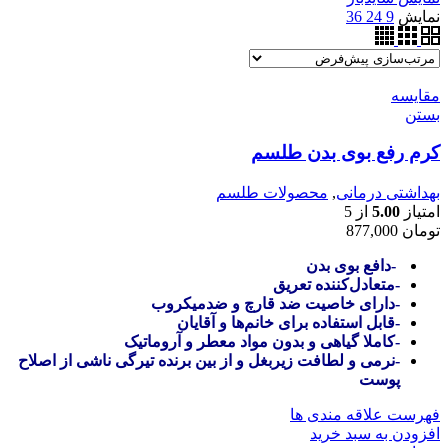
نمایش
9
24
36
مقایسه
بستن
کرم رفع بوی بدن طلسم
بهداشتی درمانی
,
محصولات طلسم
امتیاز
5.00
از 5
تومان
877,000
-دافع بوی بدن
-متعادل‌کننده تعریق
-دارای خاصیت ضد قارچ و ضدمیکروب
-قابل استفاده برای خانم‌ها و آقایان
-کاملا گیاهی و بدون مواد معطر و آروماتیک
-نرمی و لطافت زیربغل و از بین برنده تیرگی ناشی از اصلاح
پوست
فهرست علاقه مندی ها
افزودن به سبد خرید