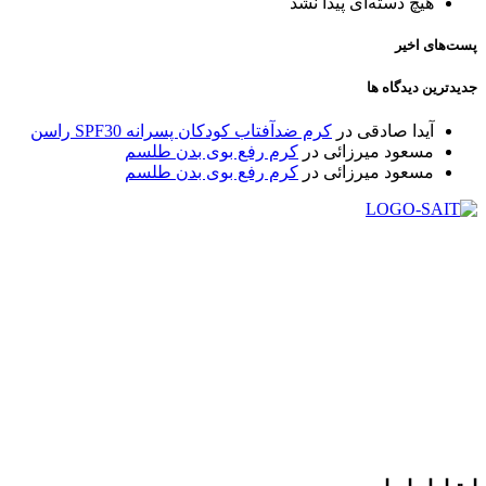
هیچ دسته‌ای پیدا نشد
پست‌های اخیر
جدیدترین دیدگاه ها
آیدا صادقی
در
کرم ضدآفتاب کودکان پسرانه SPF30 راسن
مسعود میرزائی
در
کرم رفع بوی بدن طلسم
مسعود میرزائی
در
کرم رفع بوی بدن طلسم
در سال ۱۳۸۳ با نام گروه ایران پخش فعالیت خود را در زمینه تامین
و توزیع کالاهای بهداشتی درمانی و ساپورت های ارتوپدی مابین
داروخانه هاو فروشگاه‌های کالای پزشکی سطح شهر شیراز آغاز و
در سالهای بعد محدوده فعالیت خود را به اکثر شهرهای استان
فارس گسترده کرد.
از ابتدای سال ۱۴۰۰ جهت ارائه خدمات و فروش محصولات خود به
مصرف کنندگان ارجمند بصورت غیرحضوری اقدام به راه اندازی
فروشگاه اینترنتی خود کرده و با امید به ارائه هرچه بهتر خدمات خود
و جلب رضایت بیش از پیش به هموطنان عزیز از این طریق اقدام
نموده است.