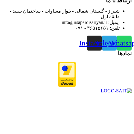
ارتباط با ما
شیراز - گلستان شمالی - بلوار مساوات - ساختمان سپید -
طبقه اول
ایمیل: info@irsapardisariyan.ir
تلفن: ۳۶۵۱۵۶۵۱ - ۰۷۱
Instagram
Telegram
Whatsa
نمادها
در سال ۱۳۸۳ با نام گروه ایران پخش فعالیت خود را در زمینه تامین
و توزیع کالاهای بهداشتی درمانی و ساپورت های ارتوپدی مابین
داروخانه هاو فروشگاه‌های کالای پزشکی سطح شهر شیراز آغاز و
در سالهای بعد محدوده فعالیت خود را به اکثر شهرهای استان
فارس گسترده کرد.