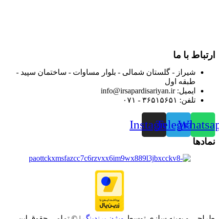
از ابتدای سال ۱۴۰۰ جهت ارائه خدمات و فروش محصولات خود به
مصرف کنندگان ارجمند بصورت غیرحضوری اقدام به راه اندازی
فروشگاه اینترنتی خود کرده و با امید به ارائه هرچه بهتر خدمات خود
و جلب رضایت بیش از پیش به هموطنان عزیز از این طریق اقدام
نموده است.
ارتباط با ما
شیراز - گلستان شمالی - بلوار مساوات - ساختمان سپید -
طبقه اول
ایمیل: info@irsapardisariyan.ir
تلفن: ۳۶۵۱۵۶۵۱ - ۰۷۱
Instagram
Telegram
Whatsa
نمادها
طراحی و بهینه سازی توسط
ویژن برندینگ
| © تمامی حقوق این