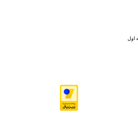
.
ت خود به مصرف کنندگان ارجمند بصورت غیرحضوری اقدام به راه اندازی فروشگ
.
 اول
نه تامین و توزیع کالاهای بهداشتی درمانی و ساپورت های ارتوپدی مابین د
.