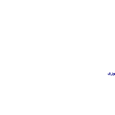
وزی
نه تامین و توزیع کالاهای بهداشتی درمانی و ساپورت های ارتوپدی مابین د