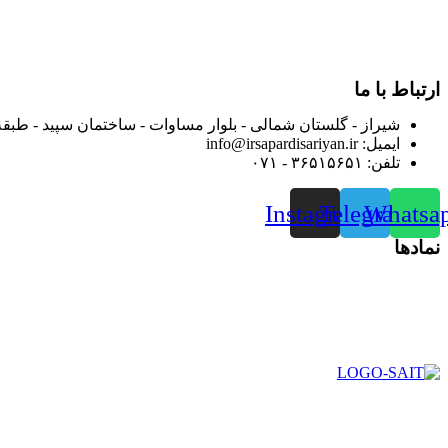
بعد محدوده فعالیت خود را به اکثر شهرهای استان فارس گسترده کرد
از ابتدای سال ۱۴۰۰ جهت ارائه خدمات و فروش محصولا
رضایت بیش از پیش به هموطنان عزیز از این طریق اقدام نموده است
ارتباط با ما
شیراز - گلستان شمالی - بلوار مساوات - ساختمان سپید - طبقه
ایمیل: info@irsapardisariyan.ir
تلفن: ۳۶۵۱۵۶۵۱ - ۰۷۱
Instagram
Telegram
Whatsa
نمادها
در سال ۱۳۸۳ با نام گروه ایران پخش فعالیت خود را در زمی
بعد محدوده فعالیت خود را به اکثر شهرهای استان فارس گسترده کرد