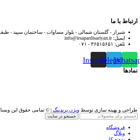
از ابتدای سال ۱۴۰۰ جهت ارائه خدمات و فروش محصولا
رضایت بیش از پیش به هموطنان عزیز از این طریق اقدام نموده است
ارتباط با ما
شیراز - گلستان شمالی - بلوار مساوات - ساختمان سپید - طبقه
ایمیل: info@irsapardisariyan.ir
تلفن: ۳۶۵۱۵۶۵۱ - ۰۷۱
Instagram
Telegram
Whatsa
نمادها
طراحی و بهینه سازی توسط
ویژن برندینگ
| © تمامی حقوق این وبسا
جستجو در سایت
فروشگاه
وبلاگ
نمونه کار