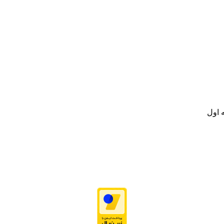
نه تامین و توزیع کالاهای بهداشتی درمانی و ساپورت های ارتوپدی مابین د
.
ت خود به مصرف کنندگان ارجمند بصورت غیرحضوری اقدام به راه اندازی فروشگ
.
 اول