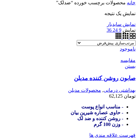
خانه
محصولات برچسب خورده “ضدلک”
نمایش یک نتیجه
نمایش سایدبار
نمایش
9
24
36
ناموجود
مقایسه
بستن
صابون روشن کننده مدیلن
بهداشتی درمانی
,
محصولات مدیلن
تومان
62,125
- مناسب انواع پوست
- حاوی عصاره شیرین بیان
- روشن کننده و ضد لک
- وزن 100 گرم
فهرست علاقه مندی ها