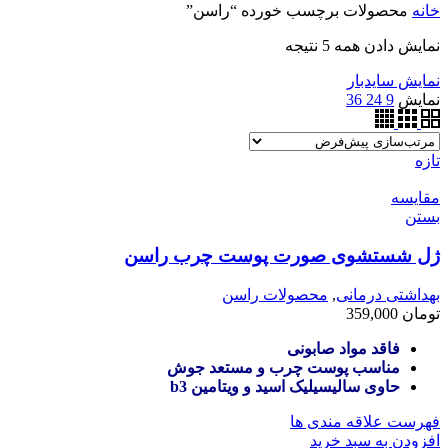
خانه
محصولات برچسب خورده “راسن”
نمایش دادن همه 5 نتیجه
نمایش سایدبار
نمایش
9
24
36
تازه
مقایسه
بستن
ژل شستشوی صورت پوست چرب راسن
بهداشتی درمانی
,
محصولات راسن
تومان
359,000
فاقد مواد صابونی
مناسب پوست چرب و مستعد جوش
حاوی سالیسیلیک اسید و ویتامین b3
فهرست علاقه مندی ها
افزودن به سبد خرید