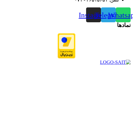
Instagram
Telegram
Whatsa
نمادها
در سال ۱۳۸۳ با نام گروه ایران پخش فعالیت خود را در زمینه تامین
و توزیع کالاهای بهداشتی درمانی و ساپورت های ارتوپدی مابین
داروخانه هاو فروشگاه‌های کالای پزشکی سطح شهر شیراز آغاز و
در سالهای بعد محدوده فعالیت خود را به اکثر شهرهای استان
فارس گسترده کرد.
از ابتدای سال ۱۴۰۰ جهت ارائه خدمات و فروش محصولات خود به
مصرف کنندگان ارجمند بصورت غیرحضوری اقدام به راه اندازی
فروشگاه اینترنتی خود کرده و با امید به ارائه هرچه بهتر خدمات خود
و جلب رضایت بیش از پیش به هموطنان عزیز از این طریق اقدام
نموده است.