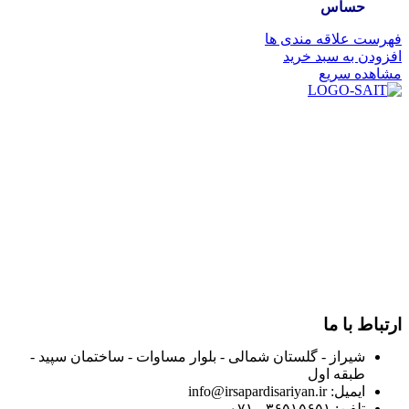
حساس
فهرست علاقه مندی ها
افزودن به سبد خرید
مشاهده سریع
در سال ۱۳۸۳ با نام گروه ایران پخش فعالیت خود را در زمینه تامین
و توزیع کالاهای بهداشتی درمانی و ساپورت های ارتوپدی مابین
داروخانه هاو فروشگاه‌های کالای پزشکی سطح شهر شیراز آغاز و
در سالهای بعد محدوده فعالیت خود را به اکثر شهرهای استان
فارس گسترده کرد.
از ابتدای سال ۱۴۰۰ جهت ارائه خدمات و فروش محصولات خود به
مصرف کنندگان ارجمند بصورت غیرحضوری اقدام به راه اندازی
فروشگاه اینترنتی خود کرده و با امید به ارائه هرچه بهتر خدمات خود
و جلب رضایت بیش از پیش به هموطنان عزیز از این طریق اقدام
نموده است.
ارتباط با ما
شیراز - گلستان شمالی - بلوار مساوات - ساختمان سپید -
طبقه اول
ایمیل: info@irsapardisariyan.ir
تلفن: ۳۶۵۱۵۶۵۱ - ۰۷۱