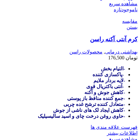
مشاهده سریع
ناموجود
تازه
مقایسه
بستن
کرم آنتی آکنه راسن
بهداشتی درمانی
,
محصولات راسن
تومان
176,500
-التیام بخش
-پاکسازی کننده
-لایه بردار ملایم
-آنتی باکتریال قوی
-کاهش جوش و آکنه
-جمع کننده منافظ باز پوستی
-متعادل کننده ترشح غده چربی
-کاهش ایجاد لک های ناشی از جوش
-حاوی روغن درخت چای و اسید سالیسیلیک
فهرست علاقه مندی ها
اطلاعات بیشتر
مشاهده سریع